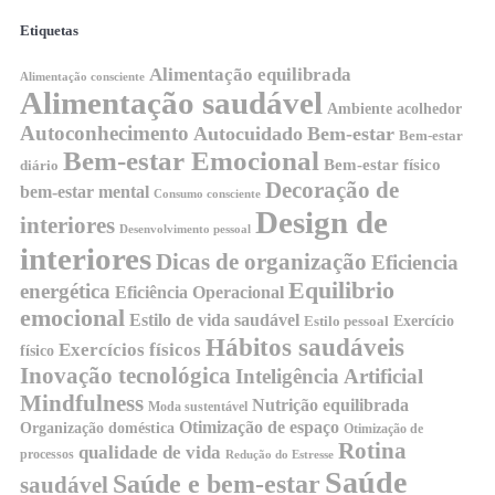
Etiquetas
Alimentação equilibrada
Alimentação consciente
Alimentação saudável
Ambiente acolhedor
Autoconhecimento
Autocuidado
Bem-estar
Bem-estar
Bem-estar Emocional
Bem-estar físico
diário
Decoração de
bem-estar mental
Consumo consciente
Design de
interiores
Desenvolvimento pessoal
interiores
Dicas de organização
Eficiencia
Equilibrio
energética
Eficiência Operacional
emocional
Estilo de vida saudável
Exercício
Estilo pessoal
Hábitos saudáveis
Exercícios físicos
físico
Inovação tecnológica
Inteligência Artificial
Mindfulness
Nutrição equilibrada
Moda sustentável
Otimização de espaço
Organização doméstica
Otimização de
Rotina
qualidade de vida
processos
Redução do Estresse
Saúde
Saúde e bem-estar
saudável