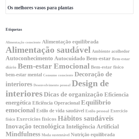
Os melhores vasos para plantas
Etiquetas
Alimentação equilibrada
Alimentação consciente
Alimentação saudável
Ambiente acolhedor
Autoconhecimento
Autocuidado
Bem-estar
Bem-estar
Bem-estar Emocional
Bem-estar físico
diário
Decoração de
bem-estar mental
Consumo consciente
Design de
interiores
Desenvolvimento pessoal
interiores
Dicas de organização
Eficiencia
Equilibrio
energética
Eficiência Operacional
emocional
Estilo de vida saudável
Exercício
Estilo pessoal
Hábitos saudáveis
Exercícios físicos
físico
Inovação tecnológica
Inteligência Artificial
Mindfulness
Nutrição equilibrada
Moda sustentável