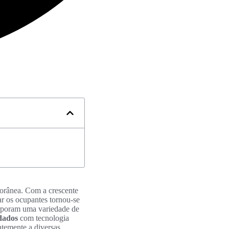
rânea. Com a crescente
r os ocupantes tornou-se
orporam uma variedade de
ndados
com tecnologia
ntemente a diversas