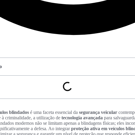
o
ulos blindados
é uma faceta essencial da
segurança veicular
contempo
à criminalidade, a utilização de
tecnologia avançada
para salvaguarda
lindados modernos não se limitam apenas a blindagens físicas; eles inc
nificativamente a defesa. Ao integrar
proteção ativa em veículos bli
ximizar a segurança e garantir um nível de proteção que responde eficie