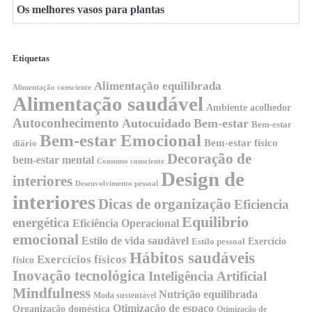
Os melhores vasos para plantas
Etiquetas
Alimentação equilibrada
Alimentação consciente
Alimentação saudável
Ambiente acolhedor
Autoconhecimento
Autocuidado
Bem-estar
Bem-estar
Bem-estar Emocional
Bem-estar físico
diário
Decoração de
bem-estar mental
Consumo consciente
Design de
interiores
Desenvolvimento pessoal
interiores
Dicas de organização
Eficiencia
Equilibrio
energética
Eficiência Operacional
emocional
Estilo de vida saudável
Exercício
Estilo pessoal
Hábitos saudáveis
Exercícios físicos
físico
Inovação tecnológica
Inteligência Artificial
Mindfulness
Nutrição equilibrada
Moda sustentável
Otimização de espaço
Organização doméstica
Otimização de