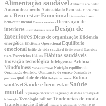
Alimentação saudável
Ambiente acolhedor
Autoconhecimento
Autocuidado
Bem-estar
Bem-estar
Bem-estar Emocional
Bem-estar físico
diário
Decoração de
bem-estar mental
Consumo consciente
Design de
interiores
Desenvolvimento pessoal
interiores
Dicas de organização
Eficiencia
Equilibrio
energética
Eficiência Operacional
emocional
Estilo de vida saudável
Exercício
Estilo pessoal
Hábitos saudáveis
Exercícios físicos
físico
Inovação tecnológica
Inteligência Artificial
Mindfulness
Nutrição equilibrada
Moda sustentável
Otimização de espaço
Organização doméstica
Otimização de
Rotina
qualidade de vida
processos
Redução do Estresse
Saúde
Saúde e bem-estar
saudável
mental
Segurança cibernética
Segurança de dados
Tecnologia da
Tendencias de moda
Tecnologia militar
informação
Transformação Digital
Utensílios de
Técnicas de relaxamento