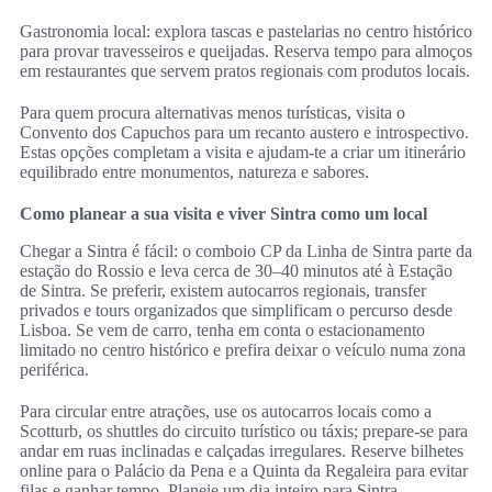
Gastronomia local: explora tascas e pastelarias no centro histórico
para provar travesseiros e queijadas. Reserva tempo para almoços
em restaurantes que servem pratos regionais com produtos locais.
Para quem procura alternativas menos turísticas, visita o
Convento dos Capuchos para um recanto austero e introspectivo.
Estas opções completam a visita e ajudam-te a criar um itinerário
equilibrado entre monumentos, natureza e sabores.
Como planear a sua visita e viver Sintra como um local
Chegar a Sintra é fácil: o comboio CP da Linha de Sintra parte da
estação do Rossio e leva cerca de 30–40 minutos até à Estação
de Sintra. Se preferir, existem autocarros regionais, transfer
privados e tours organizados que simplificam o percurso desde
Lisboa. Se vem de carro, tenha em conta o estacionamento
limitado no centro histórico e prefira deixar o veículo numa zona
periférica.
Para circular entre atrações, use os autocarros locais como a
Scotturb, os shuttles do circuito turístico ou táxis; prepare-se para
andar em ruas inclinadas e calçadas irregulares. Reserve bilhetes
online para o Palácio da Pena e a Quinta da Regaleira para evitar
filas e ganhar tempo. Planeie um dia inteiro para Sintra,