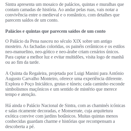
Sintra apresenta um mosaico de palácios, quintas e muralhas que
contam camadas de história. Ao andar pelas ruas, vais notar a
convivência entre o medieval e o romântico, com detalhes que
parecem saídos de um conto.
Palácios e quintas que parecem saídos de um conto
O Palácio da Pena nasceu no século XIX sobre um antigo
mosteiro. As fachadas coloridas, os painéis cerâmicos e os estilos
neo-manuelino, neo-gótico e neo-árabe criam cenários únicos.
Para captar a melhor luz e evitar multidões, visita logo de manhã
ou ao fim da tarde.
A Quinta da Regaleira, projetada por Luigi Manini para António
Augusto Carvalho Monteiro, oferece uma experiência diferente.
Explora o Poço Iniciático, grutas e túneis; cada caminho esconde
simbolismos maçónicos e um sentido de mistério que merece
tempo e atenção.
Há ainda o Palácio Nacional de Sintra, com as chaminés icónicas
e salas ricamente decoradas, e Monserrate, cuja arquitetura
exótica convive com jardins botânicos. Muitas quintas menos
conhecidas guardam charme e histórias que recompensam a
descoberta a pé.