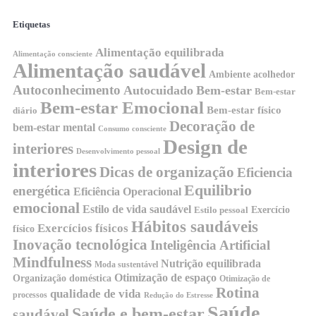
Etiquetas
Alimentação equilibrada
Alimentação consciente
Alimentação saudável
Ambiente acolhedor
Autoconhecimento
Autocuidado
Bem-estar
Bem-estar
Bem-estar Emocional
Bem-estar físico
diário
Decoração de
bem-estar mental
Consumo consciente
Design de
interiores
Desenvolvimento pessoal
interiores
Dicas de organização
Eficiencia
Equilibrio
energética
Eficiência Operacional
emocional
Estilo de vida saudável
Exercício
Estilo pessoal
Hábitos saudáveis
Exercícios físicos
físico
Inovação tecnológica
Inteligência Artificial
Mindfulness
Nutrição equilibrada
Moda sustentável
Otimização de espaço
Organização doméstica
Otimização de
Rotina
qualidade de vida
processos
Redução do Estresse
Saúde
Saúde e bem-estar
saudável