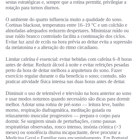
sestas estratégicas e, sempre que a rotina permitir, privilegiar a
rotação para turnos diurnos.
O ambiente do quarto influencia muito a qualidade do sono.
Cortinas blackout, temperatura entre 16–19 °C e um colchão e
almofadas adequados reduzem despertares. Minimizar ruído ou
usar ruído branco controlado facilita a continuação dos ciclos.
Evitar luz azul de ecrãs na hora prévia ao deitar evita a supressão
da melatonina e a alteração do ritmo circadiano.
Limitar cafeína é essencial: evitar bebidas com cafeína 6–8 horas
antes de deitar. Reduzir álcool à noite e evitar refeições pesadas
perto da hora de deitar melhora a arquitetura do sono. Fazer
exercício regular durante o dia beneficia o sono; contudo, não
praticar atividade física intensa nas duas horas antes de deitar.
Diminuir o uso de telemóvel e televisão na hora anterior ao sono
e usar modos noturnos quando necessário são dicas para dormir
melhor. Adotar uma rotina de pré‑sono — leitura leve, banho
morno, respiração diafragmática, meditação guiada ou
relaxamento muscular progressivo — prepara o corpo para
dormir. Se surgirem sinais de perturbações, como pausas
respiratórias observadas, ronco intenso, insónia crónica (>3
meses) ou sonolência diurna incapacitante, deve procurar a
Medicina Geral e Familiar para encaminhamento. Em Portugal