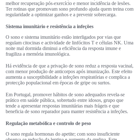
melhor recuperação pós-exercício e menor incidência de lesões.
Ter rotinas que promovam sono profundo ajuda quem treina com
regularidade a optimizar ganhos e a prevenir sobrecarga.
Sistema imunitário e resistência a infeções
O sono e sistema imunitário estão interligados por vias que
regulam citocinas e actividade de linfócitos T e células NK. Uma
noite mal dormida diminui a eficiência da resposta imune e
fragiliza a memória imunológica.
Há evidência de que a privação de sono reduz a resposta vacinal,
com menor produção de anticorpos após imunização. Este efeito
aumenta a susceptibilidade a infeções respiratórias e complica a
protecção populacional em épocas de gripe ou surtos.
Em Portugal, promover hábitos de sono adequados revela-se
prático em saúde pública, sobretudo entre idosos, grupo que
tende a apresentar respostas imunitárias mais frágeis e que
beneficia de sono reparador para manter resistência a infeções.
Regulação metabólica e controlo de peso
O sono regula hormonas do apetite; com sono insuficiente
observa-se redução da leptina e aumento da grelina. Este