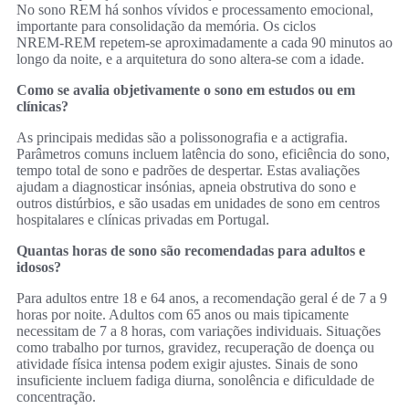
No sono REM há sonhos vívidos e processamento emocional,
importante para consolidação da memória. Os ciclos
NREM‑REM repetem‑se aproximadamente a cada 90 minutos ao
longo da noite, e a arquitetura do sono altera‑se com a idade.
Como se avalia objetivamente o sono em estudos ou em
clínicas?
As principais medidas são a polissonografia e a actigrafia.
Parâmetros comuns incluem latência do sono, eficiência do sono,
tempo total de sono e padrões de despertar. Estas avaliações
ajudam a diagnosticar insónias, apneia obstrutiva do sono e
outros distúrbios, e são usadas em unidades de sono em centros
hospitalares e clínicas privadas em Portugal.
Quantas horas de sono são recomendadas para adultos e
idosos?
Para adultos entre 18 e 64 anos, a recomendação geral é de 7 a 9
horas por noite. Adultos com 65 anos ou mais tipicamente
necessitam de 7 a 8 horas, com variações individuais. Situações
como trabalho por turnos, gravidez, recuperação de doença ou
atividade física intensa podem exigir ajustes. Sinais de sono
insuficiente incluem fadiga diurna, sonolência e dificuldade de
concentração.