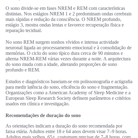
O sono divide-se em fases NREM e REM com características
distintas. Nos estágios NREM 1 e 2 predominam ondas cerebrais
mais rápidas e redução da consciência. O NREM profundo,
estágio 3, mostra ondas lentas e favorece recuperação física e
reparação tecidual.
No sono REM surgem sonhos vívidos e intensa actividade
neuronal ligada ao processamento emocional e à consolidação de
memórias. O ciclo do sono típico dura cerca de 90 minutos e
alterna NREM-REM várias vezes durante a noite. A arquitectura
do sono muda com a idade, alterando proporções de sono
profundo e REM.
Estudos e diagnósticos baseiam-se em polissonografia e actigrafia
para medir latência do sono, eficiência do sono e fragmentação.
Organizações como a American Academy of Sleep Medicine e a
European Sleep Research Society definem parâmetros e critérios
usados em clínica e investigação.
Recomendações de duração do sono
As orientações indicam a duração do sono recomendada por
faixa etária. Adultos entre 18 e 64 anos devem visar 7–9 horas.
Adultos mais velhos, 65+, costumam precisar de 7–8 horas, com