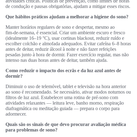
atividades críticas. Políticas de prevenção, como limites de horas
de condução e pausas obrigatórias, ajudam a mitigar esses riscos.
Que hábitos práticos ajudam a melhorar a higiene do sono?
Manter horários regulares de sono e despertar, mesmo ao
fim‑de‑semana, é essencial. Criar um ambiente escuro e fresco
(idealmente 16–19 °C), usar cortinas blackout, reduzir ruído e
escolher colchão e almofada adequados. Evitar cafeína 6–8 horas
antes de deitar, reduzir álcool à noite e não fazer refeições
pesadas junto à hora de dormir. Fazer exercício regular, mas não
intenso nas duas horas antes de deitar, também ajuda.
Como reduzir o impacto dos ecrãs e da luz azul antes de
dormir?
Diminuir o uso de telemóvel, tablet e televisão na hora anterior
ao sono é recomendado. Se necessário, ativar modos noturnos ou
filtros de luz azul. Estabelecer uma rotina de pré‑sono com
atividades relaxantes — leitura leve, banho morno, respiração
diafragmática ou meditação guiada — prepara o corpo para
adormecer.
Quais são os sinais de que devo procurar avaliação médica
para problemas de sono?