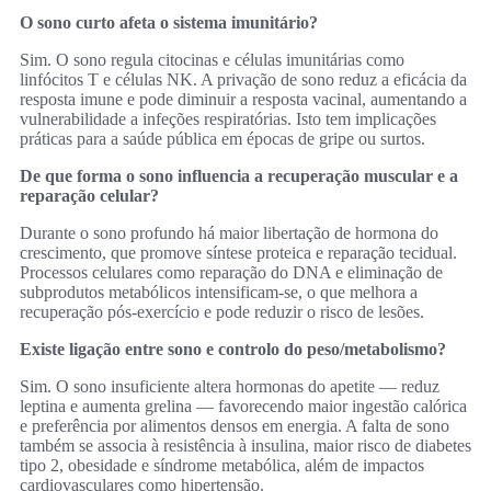
O sono curto afeta o sistema imunitário?
Sim. O sono regula citocinas e células imunitárias como
linfócitos T e células NK. A privação de sono reduz a eficácia da
resposta imune e pode diminuir a resposta vacinal, aumentando a
vulnerabilidade a infeções respiratórias. Isto tem implicações
práticas para a saúde pública em épocas de gripe ou surtos.
De que forma o sono influencia a recuperação muscular e a
reparação celular?
Durante o sono profundo há maior libertação de hormona do
crescimento, que promove síntese proteica e reparação tecidual.
Processos celulares como reparação do DNA e eliminação de
subprodutos metabólicos intensificam‑se, o que melhora a
recuperação pós‑exercício e pode reduzir o risco de lesões.
Existe ligação entre sono e controlo do peso/metabolismo?
Sim. O sono insuficiente altera hormonas do apetite — reduz
leptina e aumenta grelina — favorecendo maior ingestão calórica
e preferência por alimentos densos em energia. A falta de sono
também se associa à resistência à insulina, maior risco de diabetes
tipo 2, obesidade e síndrome metabólica, além de impactos
cardiovasculares como hipertensão.