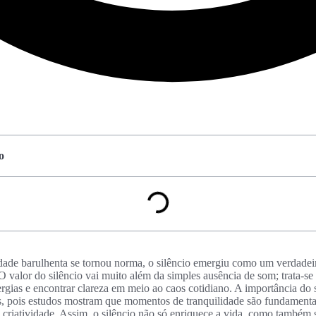
o
de barulhenta se tornou norma, o silêncio emergiu como um verdadeir
O valor do silêncio vai muito além da simples ausência de som; trata-s
nergias e encontrar clareza em meio ao caos cotidiano. A importância do s
, pois estudos mostram que momentos de tranquilidade são fundamentais
a criatividade. Assim, o silêncio não só enriquece a vida, como também