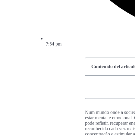
7:54 pm
Contenido del artícul
Num mundo onde a socieda
estar mental e emocional. 
pode refletir, recuperar e
reconhecida cada vez mais
concentração e estimular 