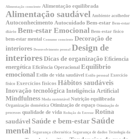
Alimentação equilibrada
Alimentação consciente
Alimentação saudável
Ambiente acolhedor
Autoconhecimento
Autocuidado
Bem-estar
Bem-estar
Bem-estar Emocional
Bem-estar físico
diário
Decoração de
bem-estar mental
Consumo consciente
Design de
interiores
Desenvolvimento pessoal
interiores
Dicas de organização
Eficiencia
Equilibrio
energética
Eficiência Operacional
emocional
Estilo de vida saudável
Exercício
Estilo pessoal
Hábitos saudáveis
Exercícios físicos
físico
Inovação tecnológica
Inteligência Artificial
Mindfulness
Nutrição equilibrada
Moda sustentável
Otimização de espaço
Organização doméstica
Otimização de
Rotina
qualidade de vida
processos
Redução do Estresse
Saúde
Saúde e bem-estar
saudável
mental
Segurança cibernética
Segurança de dados
Tecnologia da