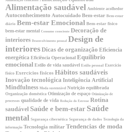
Alimentação consciente
Alimentação saudável
Ambiente acolhedor
Autoconhecimento
Autocuidado
Bem-estar
Bem-estar
Bem-estar Emocional
Bem-estar físico
diário
Decoração de
bem-estar mental
Consumo consciente
Design de
interiores
Desenvolvimento pessoal
interiores
Dicas de organização
Eficiencia
Equilibrio
energética
Eficiência Operacional
emocional
Estilo de vida saudável
Exercício
Estilo pessoal
Hábitos saudáveis
Exercícios físicos
físico
Inovação tecnológica
Inteligência Artificial
Mindfulness
Nutrição equilibrada
Moda sustentável
Otimização de espaço
Organização doméstica
Otimização de
Rotina
qualidade de vida
processos
Redução do Estresse
Saúde
Saúde e bem-estar
saudável
mental
Segurança cibernética
Segurança de dados
Tecnologia da
Tendencias de moda
Tecnologia militar
informação