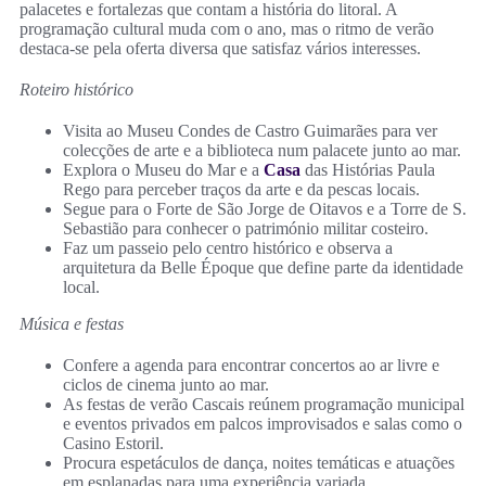
palacetes e fortalezas que contam a história do litoral. A
programação cultural muda com o ano, mas o ritmo de verão
destaca-se pela oferta diversa que satisfaz vários interesses.
Roteiro histórico
Visita ao Museu Condes de Castro Guimarães para ver
colecções de arte e a biblioteca num palacete junto ao mar.
Explora o Museu do Mar e a
Casa
das Histórias Paula
Rego para perceber traços da arte e da pescas locais.
Segue para o Forte de São Jorge de Oitavos e a Torre de S.
Sebastião para conhecer o património militar costeiro.
Faz um passeio pelo centro histórico e observa a
arquitetura da Belle Époque que define parte da identidade
local.
Música e festas
Confere a agenda para encontrar concertos ao ar livre e
ciclos de cinema junto ao mar.
As festas de verão Cascais reúnem programação municipal
e eventos privados em palcos improvisados e salas como o
Casino Estoril.
Procura espetáculos de dança, noites temáticas e atuações
em esplanadas para uma experiência variada.