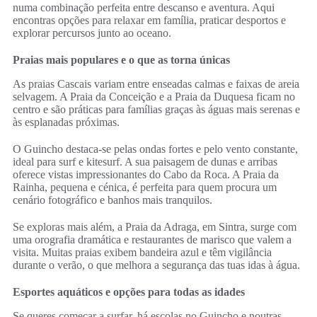
numa combinação perfeita entre descanso e aventura. Aqui
encontras opções para relaxar em família, praticar desportos e
explorar percursos junto ao oceano.
Praias mais populares e o que as torna únicas
As praias Cascais variam entre enseadas calmas e faixas de areia
selvagem. A Praia da Conceição e a Praia da Duquesa ficam no
centro e são práticas para famílias graças às águas mais serenas e
às esplanadas próximas.
O Guincho destaca‑se pelas ondas fortes e pelo vento constante,
ideal para surf e kitesurf. A sua paisagem de dunas e arribas
oferece vistas impressionantes do Cabo da Roca. A Praia da
Rainha, pequena e cénica, é perfeita para quem procura um
cenário fotográfico e banhos mais tranquilos.
Se exploras mais além, a Praia da Adraga, em Sintra, surge com
uma orografia dramática e restaurantes de marisco que valem a
visita. Muitas praias exibem bandeira azul e têm vigilância
durante o verão, o que melhora a segurança das tuas idas à água.
Esportes aquáticos e opções para todas as idades
Se queres começar a surfar, há escolas no Guincho e noutras