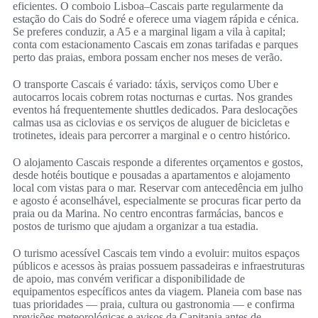
eficientes. O comboio Lisboa–Cascais parte regularmente da
estação do Cais do Sodré e oferece uma viagem rápida e cénica.
Se preferes conduzir, a A5 e a marginal ligam a vila à capital;
conta com estacionamento Cascais em zonas tarifadas e parques
perto das praias, embora possam encher nos meses de verão.
O transporte Cascais é variado: táxis, serviços como Uber e
autocarros locais cobrem rotas nocturnas e curtas. Nos grandes
eventos há frequentemente shuttles dedicados. Para deslocações
calmas usa as ciclovias e os serviços de aluguer de bicicletas e
trotinetes, ideais para percorrer a marginal e o centro histórico.
O alojamento Cascais responde a diferentes orçamentos e gostos,
desde hotéis boutique e pousadas a apartamentos e alojamento
local com vistas para o mar. Reservar com antecedência em julho
e agosto é aconselhável, especialmente se procuras ficar perto da
praia ou da Marina. No centro encontras farmácias, bancos e
postos de turismo que ajudam a organizar a tua estadia.
O turismo acessível Cascais tem vindo a evoluir: muitos espaços
públicos e acessos às praias possuem passadeiras e infraestruturas
de apoio, mas convém verificar a disponibilidade de
equipamentos específicos antes da viagem. Planeia com base nas
tuas prioridades — praia, cultura ou gastronomia — e confirma
previsões meteorológicas e avisos da Capitania antes de