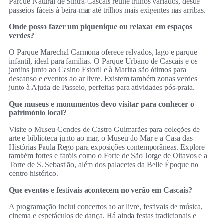
Parque Natural de Sintra-Cascais reúne trilhos variados, desde
passeios fáceis à beira-mar até trilhos mais exigentes nas arribas.
Onde posso fazer um piquenique ou relaxar em espaços
verdes?
O Parque Marechal Carmona oferece relvados, lago e parque
infantil, ideal para famílias. O Parque Urbano de Cascais e os
jardins junto ao Casino Estoril e à Marina são ótimos para
descanso e eventos ao ar livre. Existem também zonas verdes
junto à Ajuda de Passeio, perfeitas para atividades pós-praia.
Que museus e monumentos devo visitar para conhecer o
património local?
Visite o Museu Condes de Castro Guimarães para coleções de
arte e biblioteca junto ao mar, o Museu do Mar e a Casa das
Histórias Paula Rego para exposições contemporâneas. Explore
também fortes e faróis como o Forte de São Jorge de Oitavos e a
Torre de S. Sebastião, além dos palacetes da Belle Époque no
centro histórico.
Que eventos e festivais acontecem no verão em Cascais?
A programação inclui concertos ao ar livre, festivais de música,
cinema e espetáculos de dança. Há ainda festas tradicionais e