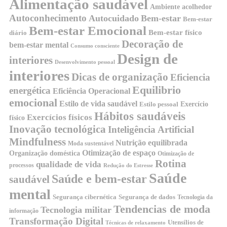
Alimentação saudável
Ambiente acolhedor
Autoconhecimento
Autocuidado
Bem-estar
Bem-estar
Bem-estar Emocional
Bem-estar físico
diário
Decoração de
bem-estar mental
Consumo consciente
Design de
interiores
Desenvolvimento pessoal
interiores
Dicas de organização
Eficiencia
Equilibrio
energética
Eficiência Operacional
emocional
Estilo de vida saudável
Exercício
Estilo pessoal
Hábitos saudáveis
Exercícios físicos
físico
Inovação tecnológica
Inteligência Artificial
Mindfulness
Nutrição equilibrada
Moda sustentável
Otimização de espaço
Organização doméstica
Otimização de
Rotina
qualidade de vida
processos
Redução do Estresse
Saúde
Saúde e bem-estar
saudável
mental
Segurança cibernética
Segurança de dados
Tecnologia da
Tendencias de moda
Tecnologia militar
informação
Transformação Digital
Utensílios de
Técnicas de relaxamento