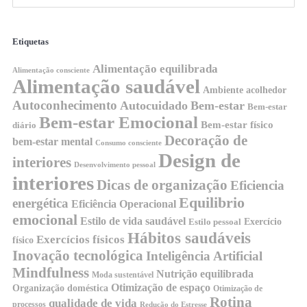
Etiquetas
Alimentação equilibrada
Alimentação consciente
Alimentação saudável
Ambiente acolhedor
Autoconhecimento
Autocuidado
Bem-estar
Bem-estar
Bem-estar Emocional
Bem-estar físico
diário
Decoração de
bem-estar mental
Consumo consciente
Design de
interiores
Desenvolvimento pessoal
interiores
Dicas de organização
Eficiencia
Equilibrio
energética
Eficiência Operacional
emocional
Estilo de vida saudável
Exercício
Estilo pessoal
Hábitos saudáveis
Exercícios físicos
físico
Inovação tecnológica
Inteligência Artificial
Mindfulness
Nutrição equilibrada
Moda sustentável
Otimização de espaço
Organização doméstica
Otimização de
Rotina
qualidade de vida
processos
Redução do Estresse