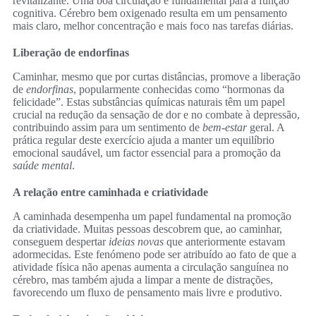
revitalizante. Uma boa circulação é fundamental para a função
cognitiva. Cérebro bem oxigenado resulta em um pensamento
mais claro, melhor concentração e mais foco nas tarefas diárias.
Liberação de endorfinas
Caminhar, mesmo que por curtas distâncias, promove a liberação
de
endorfinas
, popularmente conhecidas como “hormonas da
felicidade”. Estas substâncias químicas naturais têm um papel
crucial na redução da sensação de dor e no combate à depressão,
contribuindo assim para um sentimento de
bem-estar
geral. A
prática regular deste exercício ajuda a manter um equilíbrio
emocional saudável, um factor essencial para a promoção da
saúde mental
.
A relação entre caminhada e criatividade
A caminhada desempenha um papel fundamental na promoção
da criatividade. Muitas pessoas descobrem que, ao caminhar,
conseguem despertar
ideias novas
que anteriormente estavam
adormecidas. Este fenómeno pode ser atribuído ao fato de que a
atividade física não apenas aumenta a circulação sanguínea no
cérebro, mas também ajuda a limpar a mente de distrações,
favorecendo um fluxo de pensamento mais livre e produtivo.