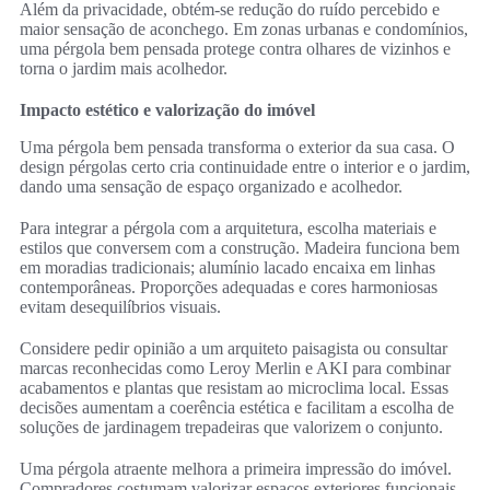
Além da privacidade, obtém-se redução do ruído percebido e
maior sensação de aconchego. Em zonas urbanas e condomínios,
uma pérgola bem pensada protege contra olhares de vizinhos e
torna o jardim mais acolhedor.
Impacto estético e valorização do imóvel
Uma pérgola bem pensada transforma o exterior da sua casa. O
design pérgolas certo cria continuidade entre o interior e o jardim,
dando uma sensação de espaço organizado e acolhedor.
Para integrar a pérgola com a arquitetura, escolha materiais e
estilos que conversem com a construção. Madeira funciona bem
em moradias tradicionais; alumínio lacado encaixa em linhas
contemporâneas. Proporções adequadas e cores harmoniosas
evitam desequilíbrios visuais.
Considere pedir opinião a um arquiteto paisagista ou consultar
marcas reconhecidas como Leroy Merlin e AKI para combinar
acabamentos e plantas que resistam ao microclima local. Essas
decisões aumentam a coerência estética e facilitam a escolha de
soluções de jardinagem trepadeiras que valorizem o conjunto.
Uma pérgola atraente melhora a primeira impressão do imóvel.
Compradores costumam valorizar espaços exteriores funcionais,