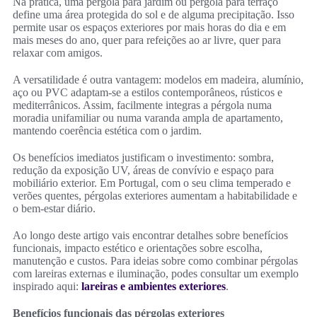
Na prática, uma pérgola para jardim ou pérgola para terraço
define uma área protegida do sol e de alguma precipitação. Isso
permite usar os espaços exteriores por mais horas do dia e em
mais meses do ano, quer para refeições ao ar livre, quer para
relaxar com amigos.
A versatilidade é outra vantagem: modelos em madeira, alumínio,
aço ou PVC adaptam-se a estilos contemporâneos, rústicos e
mediterrânicos. Assim, facilmente integras a pérgola numa
moradia unifamiliar ou numa varanda ampla de apartamento,
mantendo coerência estética com o jardim.
Os benefícios imediatos justificam o investimento: sombra,
redução da exposição UV, áreas de convívio e espaço para
mobiliário exterior. Em Portugal, com o seu clima temperado e
verões quentes, pérgolas exteriores aumentam a habitabilidade e
o bem-estar diário.
Ao longo deste artigo vais encontrar detalhes sobre benefícios
funcionais, impacto estético e orientações sobre escolha,
manutenção e custos. Para ideias sobre como combinar pérgolas
com lareiras externas e iluminação, podes consultar um exemplo
inspirado aqui:
lareiras e ambientes exteriores
.
Benefícios funcionais das pérgolas exteriores