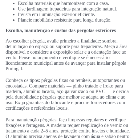
Escolha materiais que harmonizem com a casa.
Use jardinagem trepadeiras para integração natural.
Invista em iluminação exterior eficiente.
Planeie mobiliário resistente para longa duração.
Escolha, manutenção e custos das pérgolas exteriores
Ao escolher pérgola, avalie primeiro a finalidade: sombra,
delimitação do espaço ou suporte para trepadeiras. Meça a área
disponível e considere a exposição solar e a orientação face ao
vento. Pense no orçamento e verifique se é necessário
licenciamento municipal antes de avançar para instalar pérgola
Portugal.
Conheça os tipos: pérgolas fixas ou retráteis, autoportantes ou
encostadas. Compare materiais — pinho tratado e Iroko para
madeira, alumínio lacado, aço galvanizado ou PVC — e decida
pela durabilidade pérgolas que melhor se adapta ao clima e ao
uso. Exija garantias do fabricante e procure fornecedores com
certificações e referências locais.
Para manutenção pérgolas, faça limpezas regulares e verifique
fixações e ferragens. A madeira requer reaplicação de verniz ou
tratamento a cada 2–5 anos, proteção contra insetos e humidade.
O alumínio precisa apenas de lavagem com água e sabão neutro;