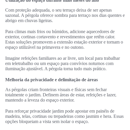
Utilização do espaço durante mais meses do ano
Com proteção adequada, o seu terraço deixa de ser apenas
sazonal. A pérgola oferece sombra para terraço nos dias quentes e
abrigo em chuvas ligeiras.
Para climas mais frios ou húmidos, adicione aquecedores de
exterior, cortinas cortavento e revestimentos que retêm calor.
Estas soluções promovem a extensão estação exterior e tornam o
espaço utilizável na primavera e no outono.
Imagine refeições familiares ao ar livre, um local para trabalhar
em teletrabalho ou um espaço para convívios noturnos com
iluminação ajustável. A pérgola torna tudo mais prático.
Melhoria da privacidade e delimitação de áreas
As pérgolas criam fronteiras visuais e físicas sem fechar
totalmente o jardim. Definem áreas de estar, refeições e lazer,
mantendo a leveza do espaço exterior.
Para reforçar privacidade jardim pode apostar em painéis de
madeira, telas, cortinas ou trepadeiras como jasmim e hera. Essas
opções bloqueiam a vista sem isolar o espaço.