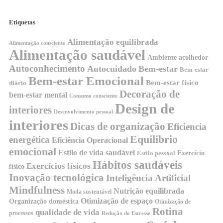
Etiquetas
Alimentação equilibrada
Alimentação consciente
Alimentação saudável
Ambiente acolhedor
Autoconhecimento
Autocuidado
Bem-estar
Bem-estar
Bem-estar Emocional
Bem-estar físico
diário
Decoração de
bem-estar mental
Consumo consciente
Design de
interiores
Desenvolvimento pessoal
interiores
Dicas de organização
Eficiencia
Equilibrio
energética
Eficiência Operacional
emocional
Estilo de vida saudável
Exercício
Estilo pessoal
Hábitos saudáveis
Exercícios físicos
físico
Inovação tecnológica
Inteligência Artificial
Mindfulness
Nutrição equilibrada
Moda sustentável
Otimização de espaço
Organização doméstica
Otimização de
Rotina
qualidade de vida
processos
Redução do Estresse