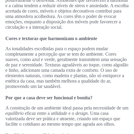
positivamente o bem-estar. Ambientes que favorecem a harmonia
e a calma tendem a reduzir níveis de stress e ansiedade. A escolha
acertada de cores, móveis e objetos decorativos contribui para
uma atmosfera acolhedora. As cores têm o poder de evocar
emoções, enquanto a disposição dos móveis pode favorecer a
circulação e a interação social.
Cores e texturas que harmonizam o ambiente
As tonalidades escolhidas para o espaço podem mudar
completamente a percepção que se tem do ambiente. Cores
suaves, como azul e verde, geralmente transmitem uma sensação
de paz e serenidade. Texturas agradáveis ao toque, como algodão
e linho, adicionam uma camada extra de conforto. O uso de
elementos naturais, como madeira e plantas, não só enriquece a
estética da casa, mas também melhora a qualidade do ar,
promovendo um lar saudável.
Por que a casa deve ser funcional e bonita?
A construção de um ambiente ideal passa pela necessidade de um
equilíbrio
eficaz entre a
utilidade
e o
design
. Uma casa
valorizada deve ser prática e atraente, criando um espaço que
facilite o cotidiano ao mesmo tempo que agrada aos olhos.