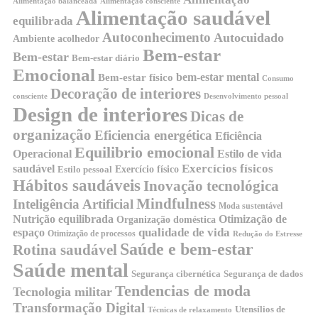
Alimentação balanceada
Alimentação consciente
Alimentação saudável
equilibrada
Autoconhecimento
Autocuidado
Ambiente acolhedor
Bem-estar
Bem-estar
Bem-estar diário
Emocional
bem-estar mental
Bem-estar físico
Consumo
Decoração de interiores
consciente
Desenvolvimento pessoal
Design de interiores
Dicas de
organização
Eficiencia energética
Eficiência
Equilibrio emocional
Operacional
Estilo de vida
Exercícios físicos
saudável
Exercício físico
Estilo pessoal
Hábitos saudáveis
Inovação tecnológica
Mindfulness
Inteligência Artificial
Moda sustentável
Nutrição equilibrada
Otimização de
Organização doméstica
qualidade de vida
espaço
Otimização de processos
Redução do Estresse
Saúde e bem-estar
Rotina saudável
Saúde mental
Segurança cibernética
Segurança de dados
Tendencias de moda
Tecnologia militar
Transformação Digital
Utensílios de
Técnicas de relaxamento