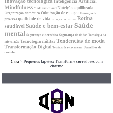
Inovação tecnológica
Inteligência Artificial
Mindfulness
Nutrição equilibrada
Moda sustentável
Otimização de espaço
Organização doméstica
Otimização de
Rotina
qualidade de vida
processos
Redução do Estresse
Saúde
Saúde e bem-estar
saudável
mental
Segurança cibernética
Segurança de dados
Tecnologia da
Tendencias de moda
Tecnologia militar
informação
Transformação Digital
Utensílios de
Técnicas de relaxamento
cozinha
Casa
>
Pequenos tapetes: Transforme corredores com
charme