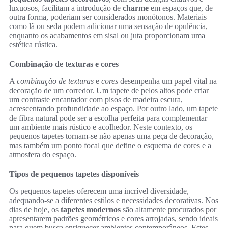
luxuosos, facilitam a introdução de
charme
em espaços que, de
outra forma, poderiam ser considerados monótonos. Materiais
como lã ou seda podem adicionar uma sensação de opulência,
enquanto os acabamentos em sisal ou juta proporcionam uma
estética rústica.
Combinação de texturas e cores
A
combinação de texturas
e
cores
desempenha um papel vital na
decoração de um corredor. Um tapete de pelos altos pode criar
um contraste encantador com pisos de madeira escura,
acrescentando profundidade ao espaço. Por outro lado, um tapete
de fibra natural pode ser a escolha perfeita para complementar
um ambiente mais rústico e acolhedor. Neste contexto, os
pequenos tapetes tornam-se não apenas uma peça de decoração,
mas também um ponto focal que define o esquema de cores e a
atmosfera do espaço.
Tipos de pequenos tapetes disponíveis
Os pequenos tapetes oferecem uma incrível diversidade,
adequando-se a diferentes estilos e necessidades decorativas. Nos
dias de hoje, os
tapetes modernos
são altamente procurados por
apresentarem padrões geométricos e cores arrojadas, sendo ideais
para quem busca enriquecer ambientes contemporâneos. Estes