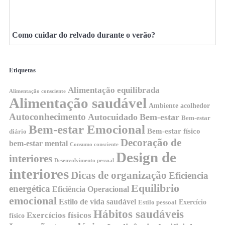
Como cuidar do relvado durante o verão?
Etiquetas
Alimentação equilibrada
Alimentação consciente
Alimentação saudável
Ambiente acolhedor
Autoconhecimento
Autocuidado
Bem-estar
Bem-estar
Bem-estar Emocional
Bem-estar físico
diário
Decoração de
bem-estar mental
Consumo consciente
Design de
interiores
Desenvolvimento pessoal
interiores
Dicas de organização
Eficiencia
Equilibrio
energética
Eficiência Operacional
emocional
Estilo de vida saudável
Exercício
Estilo pessoal
Hábitos saudáveis
Exercícios físicos
físico