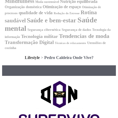
Mindfulness
Nutrição equilibrada
Moda sustentável
Otimização de espaço
Organização doméstica
Otimização de
Rotina
qualidade de vida
processos
Redução do Estresse
Saúde
Saúde e bem-estar
saudável
mental
Segurança cibernética
Segurança de dados
Tecnologia da
Tendencias de moda
Tecnologia militar
informação
Transformação Digital
Utensílios de
Técnicas de relaxamento
cozinha
Lifestyle
>
Pedro Caldeira Onde Vive?