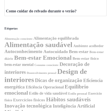
Como cuidar do relvado durante o verão?
Etiquetas
Alimentação equilibrada
Alimentação consciente
Alimentação saudável
Ambiente acolhedor
Autoconhecimento
Autocuidado
Bem-estar
Bem-estar
Bem-estar Emocional
Bem-estar físico
diário
Decoração de
bem-estar mental
Consumo consciente
Design de
interiores
Desenvolvimento pessoal
interiores
Dicas de organização
Eficiencia
Equilibrio
energética
Eficiência Operacional
emocional
Estilo de vida saudável
Exercício
Estilo pessoal
Hábitos saudáveis
Exercícios físicos
físico
Inovação tecnológica
Inteligência Artificial