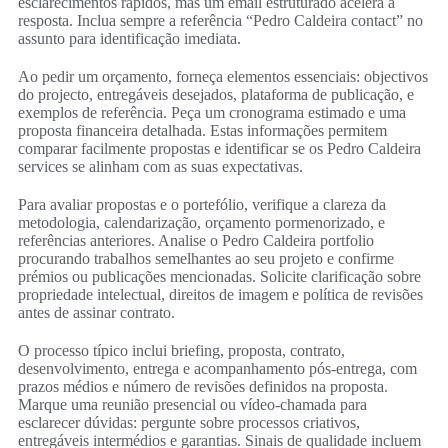
esclarecimentos rápidos, mas um email estruturado acelera a
resposta. Inclua sempre a referência “Pedro Caldeira contact” no
assunto para identificação imediata.
Ao pedir um orçamento, forneça elementos essenciais: objectivos
do projecto, entregáveis desejados, plataforma de publicação, e
exemplos de referência. Peça um cronograma estimado e uma
proposta financeira detalhada. Estas informações permitem
comparar facilmente propostas e identificar se os Pedro Caldeira
services se alinham com as suas expectativas.
Para avaliar propostas e o portefólio, verifique a clareza da
metodologia, calendarização, orçamento pormenorizado, e
referências anteriores. Analise o Pedro Caldeira portfolio
procurando trabalhos semelhantes ao seu projeto e confirme
prémios ou publicações mencionadas. Solicite clarificação sobre
propriedade intelectual, direitos de imagem e política de revisões
antes de assinar contrato.
O processo típico inclui briefing, proposta, contrato,
desenvolvimento, entrega e acompanhamento pós-entrega, com
prazos médios e número de revisões definidos na proposta.
Marque uma reunião presencial ou vídeo-chamada para
esclarecer dúvidas: pergunte sobre processos criativos,
entregáveis intermédios e garantias. Sinais de qualidade incluem