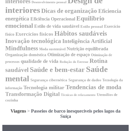
Design de
interiores
Desenvolvimento pessoal
interiores
Dicas de organização
Eficiencia
Equilibrio
energética
Eficiência Operacional
emocional
Estilo de vida saudável
Exercício
Estilo pessoal
Hábitos saudáveis
Exercícios físicos
físico
Inovação tecnológica
Inteligência Artificial
Mindfulness
Nutrição equilibrada
Moda sustentável
Otimização de espaço
Organização doméstica
Otimização de
Rotina
qualidade de vida
processos
Redução do Estresse
Saúde
Saúde e bem-estar
saudável
mental
Segurança cibernética
Segurança de dados
Tecnologia da
Tendencias de moda
Tecnologia militar
informação
Transformação Digital
Utensílios de
Técnicas de relaxamento
cozinha
Viagens
>
Passeios de barco inesquecíveis pelos lagos da
Suíça