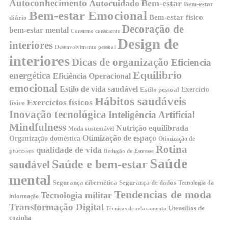
Autoconhecimento
Autocuidado
Bem-estar
Bem-estar
Bem-estar Emocional
Bem-estar físico
diário
Decoração de
bem-estar mental
Consumo consciente
Design de
interiores
Desenvolvimento pessoal
interiores
Dicas de organização
Eficiencia
Equilibrio
energética
Eficiência Operacional
emocional
Estilo de vida saudável
Exercício
Estilo pessoal
Hábitos saudáveis
Exercícios físicos
físico
Inovação tecnológica
Inteligência Artificial
Mindfulness
Nutrição equilibrada
Moda sustentável
Otimização de espaço
Organização doméstica
Otimização de
Rotina
qualidade de vida
processos
Redução do Estresse
Saúde
Saúde e bem-estar
saudável
mental
Segurança cibernética
Segurança de dados
Tecnologia da
Tendencias de moda
Tecnologia militar
informação
Transformação Digital
Utensílios de
Técnicas de relaxamento
cozinha