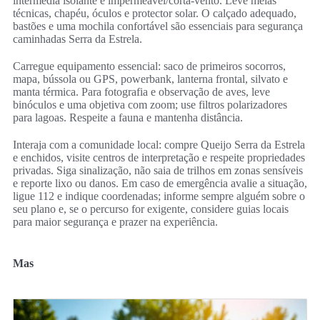
intermédia isolante e impermeável/corta-vento. Leve meias
técnicas, chapéu, óculos e protector solar. O calçado adequado,
bastões e uma mochila confortável são essenciais para segurança
caminhadas Serra da Estrela.
Carregue equipamento essencial: saco de primeiros socorros,
mapa, bússola ou GPS, powerbank, lanterna frontal, silvato e
manta térmica. Para fotografia e observação de aves, leve
binóculos e uma objetiva com zoom; use filtros polarizadores
para lagoas. Respeite a fauna e mantenha distância.
Interaja com a comunidade local: compre Queijo Serra da Estrela
e enchidos, visite centros de interpretação e respeite propriedades
privadas. Siga sinalização, não saia de trilhos em zonas sensíveis
e reporte lixo ou danos. Em caso de emergência avalie a situação,
ligue 112 e indique coordenadas; informe sempre alguém sobre o
seu plano e, se o percurso for exigente, considere guias locais
para maior segurança e prazer na experiência.
Mas