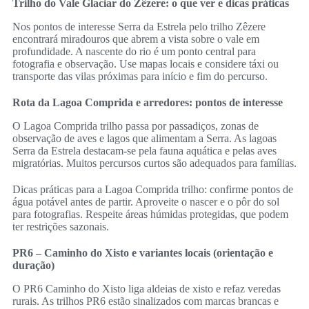
Trilho do Vale Glaciar do Zêzere: o que ver e dicas práticas
Nos pontos de interesse Serra da Estrela pelo trilho Zêzere
encontrará miradouros que abrem a vista sobre o vale em
profundidade. A nascente do rio é um ponto central para
fotografia e observação. Use mapas locais e considere táxi ou
transporte das vilas próximas para início e fim do percurso.
Rota da Lagoa Comprida e arredores: pontos de interesse
O Lagoa Comprida trilho passa por passadiços, zonas de
observação de aves e lagos que alimentam a Serra. As lagoas
Serra da Estrela destacam-se pela fauna aquática e pelas aves
migratórias. Muitos percursos curtos são adequados para famílias.
Dicas práticas para a Lagoa Comprida trilho: confirme pontos de
água potável antes de partir. Aproveite o nascer e o pôr do sol
para fotografias. Respeite áreas húmidas protegidas, que podem
ter restrições sazonais.
PR6 – Caminho do Xisto e variantes locais (orientação e
duração)
O PR6 Caminho do Xisto liga aldeias de xisto e refaz veredas
rurais. As trilhos PR6 estão sinalizados com marcas brancas e