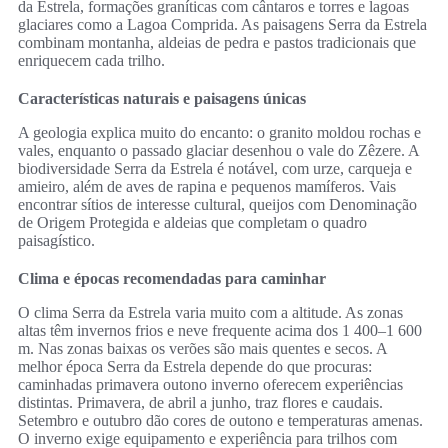
da Estrela, formações graníticas com cântaros e torres e lagoas
glaciares como a Lagoa Comprida. As paisagens Serra da Estrela
combinam montanha, aldeias de pedra e pastos tradicionais que
enriquecem cada trilho.
Características naturais e paisagens únicas
A geologia explica muito do encanto: o granito moldou rochas e
vales, enquanto o passado glaciar desenhou o vale do Zêzere. A
biodiversidade Serra da Estrela é notável, com urze, carqueja e
amieiro, além de aves de rapina e pequenos mamíferos. Vais
encontrar sítios de interesse cultural, queijos com Denominação
de Origem Protegida e aldeias que completam o quadro
paisagístico.
Clima e épocas recomendadas para caminhar
O clima Serra da Estrela varia muito com a altitude. As zonas
altas têm invernos frios e neve frequente acima dos 1 400–1 600
m. Nas zonas baixas os verões são mais quentes e secos. A
melhor época Serra da Estrela depende do que procuras:
caminhadas primavera outono inverno oferecem experiências
distintas. Primavera, de abril a junho, traz flores e caudais.
Setembro e outubro dão cores de outono e temperaturas amenas.
O inverno exige equipamento e experiência para trilhos com