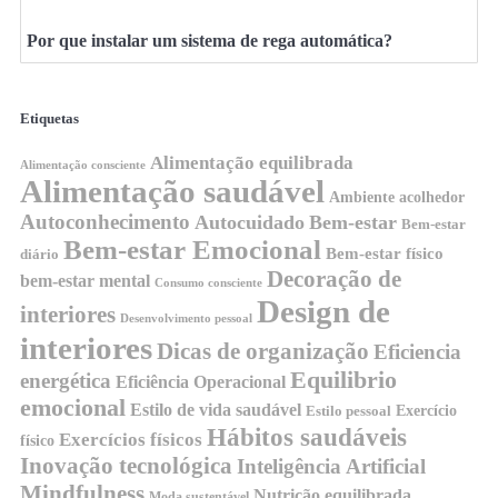
Por que instalar um sistema de rega automática?
Etiquetas
Alimentação equilibrada
Alimentação consciente
Alimentação saudável
Ambiente acolhedor
Autoconhecimento
Autocuidado
Bem-estar
Bem-estar
Bem-estar Emocional
Bem-estar físico
diário
Decoração de
bem-estar mental
Consumo consciente
Design de
interiores
Desenvolvimento pessoal
interiores
Dicas de organização
Eficiencia
Equilibrio
energética
Eficiência Operacional
emocional
Estilo de vida saudável
Exercício
Estilo pessoal
Hábitos saudáveis
Exercícios físicos
físico
Inovação tecnológica
Inteligência Artificial
Mindfulness
Nutrição equilibrada
Moda sustentável