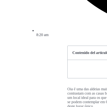
8:20 am
Contenido del artícul
Oia é uma das aldeias mai
contrastam com as casas b
um local ideal para os qu
se podem contemplar em Oi
deste lugar único.