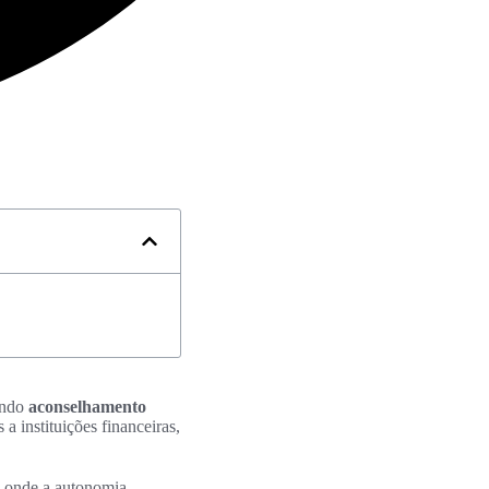
endo
aconselhamento
 instituições financeiras,
o onde a autonomia