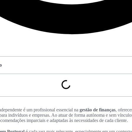
o
ndependente é um profissional essencial na
gestão de finanças
, oferec
ara indivíduos e empresas. Ao atuar de forma autónoma e sem vínculos a
recomendações imparciais e adaptadas às necessidades de cada cliente.
a em Portugal
é cada vez mais relevante, especialmente em um context