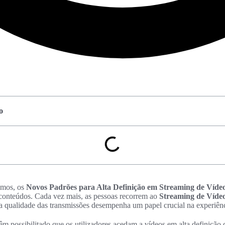
o
emos, os
Novos Padrões para Alta Definição em Streaming de Víde
nteúdos. Cada vez mais, as pessoas recorrem ao
Streaming de Víde
a qualidade das transmissões desempenha um papel crucial na experiênci
m possibilitado que os utilizadores acedam a vídeos em alta definição 