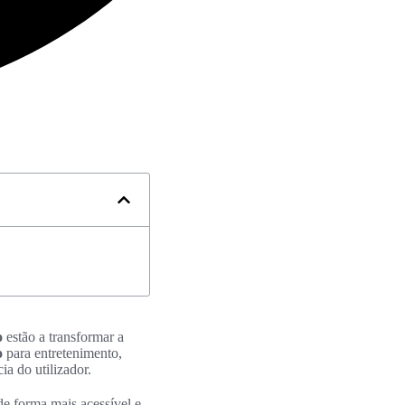
o
estão a transformar a
o
para entretenimento,
a do utilizador.
de forma mais acessível e