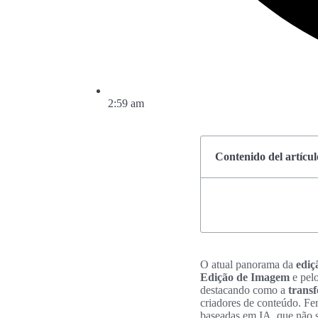
2:59 am
Contenido del artícul
O atual panorama da
ediç
Edição de Imagem
e pel
destacando como a
trans
criadores de conteúdo. Fe
baseadas em IA, que não s