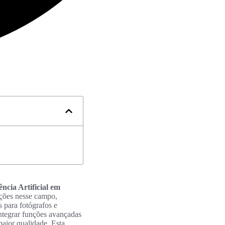
ência Artificial em
vações nesse campo,
s para fotógrafos e
ntegrar funções avançadas
aior qualidade. Esta