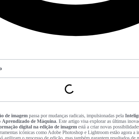
o
ão de imagem
passa por mudanças radicais, impulsionadas pela
Intelig
o
Aprendizado de Máquina
. Este artigo visa explorar as últimas ino
formação digital na edição de imagem
está a criar novas possibilidade
rramentas icónicas como Adobe Photoshop e Lightroom estão agora a i
ó agilizam o processo de edição, mas também garantem resultados de m