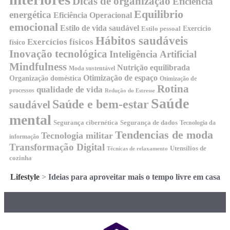
Dicas de organização
Eficiencia
Equilibrio
energética
Eficiência Operacional
emocional
Estilo de vida saudável
Exercício
Estilo pessoal
Hábitos saudáveis
Exercícios físicos
físico
Inovação tecnológica
Inteligência Artificial
Mindfulness
Nutrição equilibrada
Moda sustentável
Otimização de espaço
Organização doméstica
Otimização de
Rotina
qualidade de vida
processos
Redução do Estresse
Saúde
Saúde e bem-estar
saudável
mental
Segurança cibernética
Segurança de dados
Tecnologia da
Tendencias de moda
Tecnologia militar
informação
Transformação Digital
Utensílios de
Técnicas de relaxamento
cozinha
Lifestyle
>
Ideias para aproveitar mais o tempo livre em casa