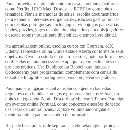
Para aproveitar o entretenimento em casa, combine plataformas
como Netflix, HBO Max, Disney+ e RTP Play com noites
temáticas. Planeie maratonas de séries, escolha documentários
para expandir interesses e organize degustações gastronómicas
com receitas portuguesas. Inclua jogos: videojogos para várias
idades, puzzles, jogos de tabuleiro adaptados para dois jogadores
e escape rooms virtuais para diversificar o tempo livre digital.
Na aprendizagem online, escolha cursos em Coursera, edX,
Udemy, Domestika ou na Universidade Aberta conforme os seus
objetivos. Divida o estudo em micro-sessões, opte por formações
certificadas quando necessário e aplique os conhecimentos em
projetos práticos. Use Duolingo ou Babbel para línguas e
Codecademy para programação; complemente com canais de
cozinha e fotógrafos portugueses para competências práticas.
Para manter a ligação social à distância, agende chamadas
regulares com família e amigos e promova almoços virtuais ou
noites de jogos via Zoom, Discord ou Microsoft Teams. Participe
em eventos online Portugal, como concertos e sessões de teatro
das casas de cultura locais. Explore voluntariado digital e
mentoria online para um sentido de propósito.
Respeite boas práticas de segurança e etiqueta digital: proteja a