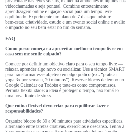
privacidade nas redes sociais, mantenha ambientes tranquilos nas
videochamadas e seja pontual. Combine entretenimento,
aprendizagem online e ligação social para um tempo livre
equilibrado. Experimente um plano de 7 dias que misture
bem‑estar, criatividade, estudo e um evento social online e avalie
o impacto no seu bem‑estar no fim da semana.
FAQ
Como posso começar a aproveitar melhor o tempo livre em
casa sem me sentir culpado?
Comece por definir um objetivo claro para o seu tempo livre —
relaxar, aprender algo novo ou socializar. Use a técnica SMART
para transformar esse objetivo em algo prático (ex.: “praticar
yoga 3x por semana, 20 minutos”). Reserve blocos de tempo no
Google Calendar ou Todoist e trate-os como compromissos.
Permita flexibilidade: a ideia é proteger o tempo, não torná‑lo
uma nova fonte de stress.
Que rotina flexível devo criar para equilibrar lazer e
responsabilidades?
Organize blocos de 30 a 90 minutos para atividades específicas,
alternando entre tarefas criativas, exercícios e descanso. Tenha 2–
3 compromissos semanais fixos (por exemplo, leitura à noite,