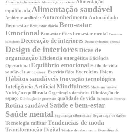
Alimentação
Alimentação balanceada
Alimentação consciente
Alimentação saudável
equilibrada
Autoconhecimento
Autocuidado
Ambiente acolhedor
Bem-estar
Bem-estar
Bem-estar diário
Emocional
bem-estar mental
Bem-estar físico
Consumo
Decoração de interiores
consciente
Desenvolvimento pessoal
Design de interiores
Dicas de
organização
Eficiencia energética
Eficiência
Equilibrio emocional
Operacional
Estilo de vida
Exercícios físicos
saudável
Exercício físico
Estilo pessoal
Hábitos saudáveis
Inovação tecnológica
Mindfulness
Inteligência Artificial
Moda sustentável
Nutrição equilibrada
Otimização de
Organização doméstica
qualidade de vida
espaço
Otimização de processos
Redução do Estresse
Saúde e bem-estar
Rotina saudável
Saúde mental
Segurança cibernética
Segurança de dados
Tendencias de moda
Tecnologia militar
Transformação Digital
Utensílios de
Técnicas de relaxamento