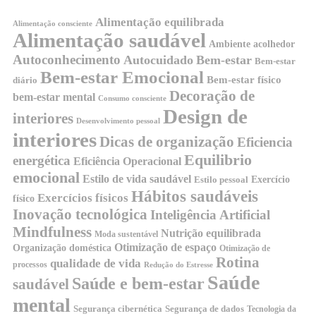
Alimentação equilibrada
Alimentação consciente
Alimentação saudável
Ambiente acolhedor
Autoconhecimento
Autocuidado
Bem-estar
Bem-estar
Bem-estar Emocional
Bem-estar físico
diário
Decoração de
bem-estar mental
Consumo consciente
Design de
interiores
Desenvolvimento pessoal
interiores
Dicas de organização
Eficiencia
Equilibrio
energética
Eficiência Operacional
emocional
Estilo de vida saudável
Exercício
Estilo pessoal
Hábitos saudáveis
Exercícios físicos
físico
Inovação tecnológica
Inteligência Artificial
Mindfulness
Nutrição equilibrada
Moda sustentável
Otimização de espaço
Organização doméstica
Otimização de
Rotina
qualidade de vida
processos
Redução do Estresse
Saúde
Saúde e bem-estar
saudável
mental
Segurança cibernética
Segurança de dados
Tecnologia da