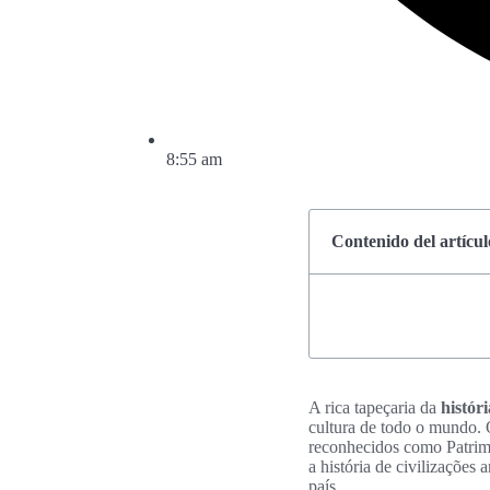
8:55 am
Contenido del artícul
A rica tapeçaria da
histór
cultura de todo o mundo.
reconhecidos como Patr
a história de civilizaçõ
país.