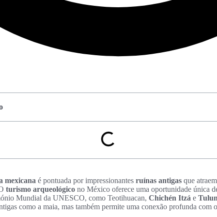
o
ia mexicana
é pontuada por impressionantes
ruínas antigas
que atraem
 O
turismo arqueológico
no México oferece uma oportunidade única de
imónio Mundial da UNESCO, como Teotihuacan,
Chichén Itzá
e
Tulu
es antigas como a maia, mas também permite uma conexão profunda com 