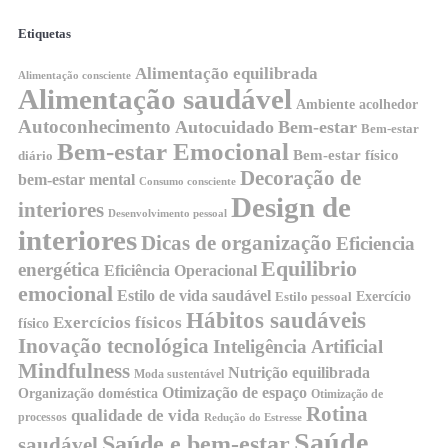
Etiquetas
Alimentação equilibrada
Alimentação consciente
Alimentação saudável
Ambiente acolhedor
Autoconhecimento
Autocuidado
Bem-estar
Bem-estar
Bem-estar Emocional
Bem-estar físico
diário
Decoração de
bem-estar mental
Consumo consciente
Design de
interiores
Desenvolvimento pessoal
interiores
Dicas de organização
Eficiencia
Equilibrio
energética
Eficiência Operacional
emocional
Estilo de vida saudável
Exercício
Estilo pessoal
Hábitos saudáveis
Exercícios físicos
físico
Inovação tecnológica
Inteligência Artificial
Mindfulness
Nutrição equilibrada
Moda sustentável
Otimização de espaço
Organização doméstica
Otimização de
Rotina
qualidade de vida
processos
Redução do Estresse
Saúde
Saúde e bem-estar
saudável