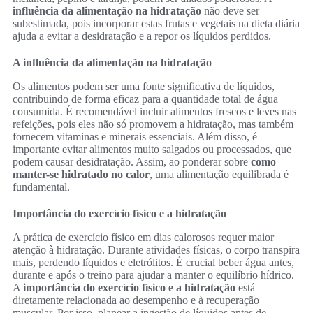
influência da alimentação na hidratação
não deve ser
subestimada, pois incorporar estas frutas e vegetais na dieta diária
ajuda a evitar a desidratação e a repor os líquidos perdidos.
A influência da alimentação na hidratação
Os alimentos podem ser uma fonte significativa de líquidos,
contribuindo de forma eficaz para a quantidade total de água
consumida. É recomendável incluir alimentos frescos e leves nas
refeições, pois eles não só promovem a hidratação, mas também
fornecem vitaminas e minerais essenciais. Além disso, é
importante evitar alimentos muito salgados ou processados, que
podem causar desidratação. Assim, ao ponderar sobre
como
manter-se hidratado no calor
, uma alimentação equilibrada é
fundamental.
Importância do exercício físico e a hidratação
A prática de exercício físico em dias calorosos requer maior
atenção à hidratação. Durante atividades físicas, o corpo transpira
mais, perdendo líquidos e eletrólitos. É crucial beber água antes,
durante e após o treino para ajudar a manter o equilíbrio hídrico.
A
importância do exercício físico e a hidratação
está
diretamente relacionada ao desempenho e à recuperação
muscular. Por isso, planear a ingestão de líquidos antes de