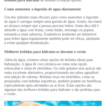
bebidas para hidratar
-se durante a estação quente.
Como aumentar a ingestão de água diariamente
Um dos métodos mais eficazes para
como aumentar a ingestão
de água
é carregar sempre uma garrafa de água. Assim, ela estará
ao alcance sempre que a pessoa precisar beber. Outra dica útil é
infundir a água com frutas, como limão, morango ou pepino,
tornando-a mais saborosa. Estabelecer lembretes no telemóvel
para beber água regularmente também pode ser eficaz, ajudando
a evitar qualquer desidratação.
Melhores bebidas para hidratar-se durante o verão
Além da água, existem várias opções de bebidas ideais para
hidratação. A água de coco destaca-se como uma opção
refrescante e cheia de eletrólitos. Os chás gelados sem açúcar são
outra excelente alternativa, proporcionando um sabor agradável
sem adição de calorias. Bebidas ricas em eletrólitos, como as
preparadas com bebidas esportivas, também podem ser benéficas,
especialmente após atividades ao ar livre. Estas opções são
algumas das
melhores bebidas para hidratar
e são perfeitas para
o verão.