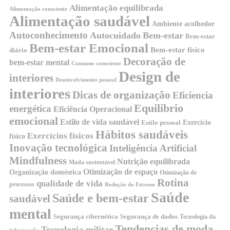
Alimentação equilibrada
Alimentação consciente
Alimentação saudável
Ambiente acolhedor
Autoconhecimento
Autocuidado
Bem-estar
Bem-estar
Bem-estar Emocional
Bem-estar físico
diário
Decoração de
bem-estar mental
Consumo consciente
Design de
interiores
Desenvolvimento pessoal
interiores
Dicas de organização
Eficiencia
Equilibrio
energética
Eficiência Operacional
emocional
Estilo de vida saudável
Exercício
Estilo pessoal
Hábitos saudáveis
Exercícios físicos
físico
Inovação tecnológica
Inteligência Artificial
Mindfulness
Nutrição equilibrada
Moda sustentável
Otimização de espaço
Organização doméstica
Otimização de
Rotina
qualidade de vida
processos
Redução do Estresse
Saúde
Saúde e bem-estar
saudável
mental
Segurança cibernética
Segurança de dados
Tecnologia da
Tendencias de moda
Tecnologia militar