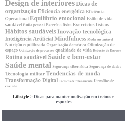
Design de interiores
Dicas de
organização
Eficiencia energética
Eficiência
Equilibrio emocional
Operacional
Estilo de vida
Exercícios físicos
saudável
Exercício físico
Estilo pessoal
Hábitos saudáveis
Inovação tecnológica
Mindfulness
Inteligência Artificial
Moda sustentável
Nutrição equilibrada
Otimização de
Organização doméstica
qualidade de vida
espaço
Otimização de processos
Redução do Estresse
Saúde e bem-estar
Rotina saudável
Saúde mental
Segurança cibernética
Segurança de dados
Tendencias de moda
Tecnologia militar
Transformação Digital
Utensílios de
Técnicas de relaxamento
cozinha
Lifestyle
>
Dicas para manter motivação em treinos e
esportes