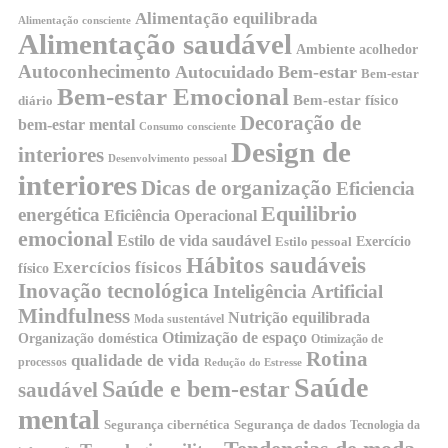
Alimentação equilibrada
Alimentação consciente
Alimentação saudável
Ambiente acolhedor
Autoconhecimento
Autocuidado
Bem-estar
Bem-estar
Bem-estar Emocional
Bem-estar físico
diário
Decoração de
bem-estar mental
Consumo consciente
Design de
interiores
Desenvolvimento pessoal
interiores
Dicas de organização
Eficiencia
Equilibrio
energética
Eficiência Operacional
emocional
Estilo de vida saudável
Exercício
Estilo pessoal
Hábitos saudáveis
Exercícios físicos
físico
Inovação tecnológica
Inteligência Artificial
Mindfulness
Nutrição equilibrada
Moda sustentável
Otimização de espaço
Organização doméstica
Otimização de
Rotina
qualidade de vida
processos
Redução do Estresse
Saúde
Saúde e bem-estar
saudável
mental
Segurança cibernética
Segurança de dados
Tecnologia da