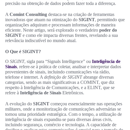
precisão na obtenção de dados podem fazer toda a diferença.
A
Comint Consulting
destaca-se na criação de ferramentas
inovadoras que atuam na otimização do
SIGINT
, permitindo que
organizações adquiram e processam informações de maneira
eficiente. Neste artigo, será explorado o verdadeiro
poder do
SIGINT
e como ele impacta diversas frentes, revelando a sua
relevância indiscutível no mundo atual.
O Que é SIGINT?
O
SIGINT
, sigla para “Signals Intelligence” ou
Inteligência de
Sinais
, refere-se à prática de coletar, analisar e interpretar dados
provenientes de sinais, incluindo comunicações via rádio,
telefone e internet. A
definição de SIGINT
abrange diversas
categorias, sendo as mais significativas a COMINT, que diz
respeito à Inteligência de Comunicações, e a ELINT, que se
refere à
Inteligência de Sinais
Eletrônicos.
A evolução do
SIGINT
começou essencialmente nas operações
militares, onde a monitorização de comunicações adversárias se
tornou uma prioridade estratégica. Com o tempo, a utilização de
inteligência de sinais expandiu-se para diversas áreas civis,
incluindo segurança, comércio e tecnologia. A capacidade de
decifrar e analisar estas comunicações é crucial para a tomada de