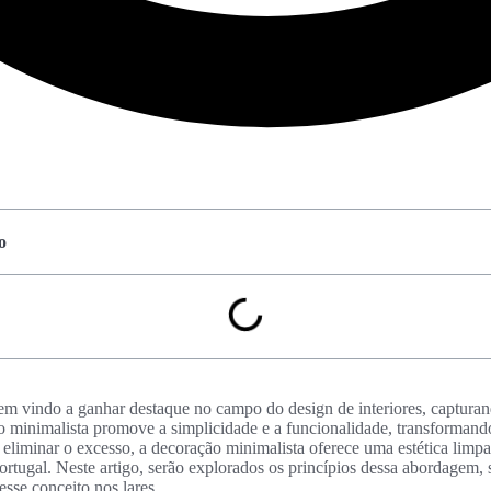
o
em vindo a ganhar destaque no campo do design de interiores, capturand
lo minimalista promove a simplicidade e a funcionalidade, transforman
eliminar o excesso, a decoração minimalista oferece uma estética limpa
rtugal. Neste artigo, serão explorados os princípios dessa abordagem, s
esse conceito nos lares.