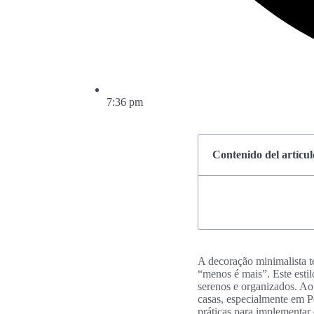
7:36 pm
Contenido del artícul
A decoração minimalista t
“menos é mais”. Este esti
serenos e organizados. Ao 
casas, especialmente em Po
práticas para implementar 