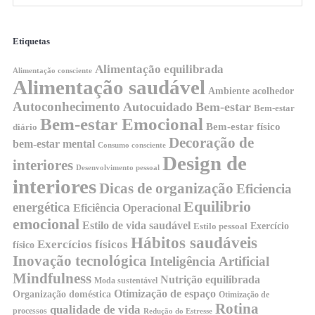
Etiquetas
Alimentação equilibrada
Alimentação consciente
Alimentação saudável
Ambiente acolhedor
Autoconhecimento
Autocuidado
Bem-estar
Bem-estar
Bem-estar Emocional
Bem-estar físico
diário
Decoração de
bem-estar mental
Consumo consciente
Design de
interiores
Desenvolvimento pessoal
interiores
Dicas de organização
Eficiencia
Equilibrio
energética
Eficiência Operacional
emocional
Estilo de vida saudável
Exercício
Estilo pessoal
Hábitos saudáveis
Exercícios físicos
físico
Inovação tecnológica
Inteligência Artificial
Mindfulness
Nutrição equilibrada
Moda sustentável
Otimização de espaço
Organização doméstica
Otimização de
Rotina
qualidade de vida
processos
Redução do Estresse