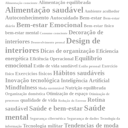
Alimentação equilibrada
Alimentação consciente
Alimentação saudável
Ambiente acolhedor
Autoconhecimento
Autocuidado
Bem-estar
Bem-estar
Bem-estar Emocional
Bem-estar físico
diário
Decoração de
bem-estar mental
Consumo consciente
Design de
interiores
Desenvolvimento pessoal
interiores
Dicas de organização
Eficiencia
Equilibrio
energética
Eficiência Operacional
emocional
Estilo de vida saudável
Exercício
Estilo pessoal
Hábitos saudáveis
Exercícios físicos
físico
Inovação tecnológica
Inteligência Artificial
Mindfulness
Nutrição equilibrada
Moda sustentável
Otimização de espaço
Organização doméstica
Otimização de
Rotina
qualidade de vida
processos
Redução do Estresse
Saúde
Saúde e bem-estar
saudável
mental
Segurança cibernética
Segurança de dados
Tecnologia da
Tendencias de moda
Tecnologia militar
informação