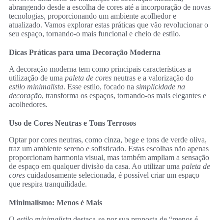
abrangendo desde a escolha de cores até a incorporação de novas
tecnologias, proporcionando um ambiente acolhedor e
atualizado. Vamos explorar estas práticas que vão revolucionar o
seu espaço, tornando-o mais funcional e cheio de estilo.
Dicas Práticas para uma Decoração Moderna
A decoração moderna tem como principais características a
utilização de uma
paleta de cores
neutras e a valorização do
estilo minimalista
. Esse estilo, focado na
simplicidade na
decoração
, transforma os espaços, tornando-os mais elegantes e
acolhedores.
Uso de Cores Neutras e Tons Terrosos
Optar por cores neutras, como cinza, bege e tons de verde oliva,
traz um ambiente sereno e sofisticado. Estas escolhas não apenas
proporcionam harmonia visual, mas também ampliam a sensação
de espaço em qualquer divisão da casa. Ao utilizar uma
paleta de
cores
cuidadosamente selecionada, é possível criar um espaço
que respira tranquilidade.
Minimalismo: Menos é Mais
O
estilo minimalista
destaca-se por sua proposta de “menos é