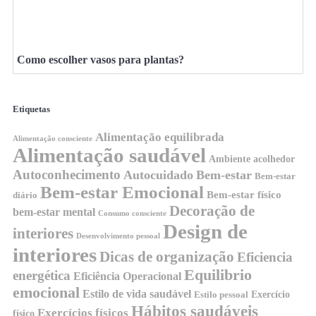
Como escolher vasos para plantas?
Etiquetas
Alimentação equilibrada
Alimentação consciente
Alimentação saudável
Ambiente acolhedor
Autoconhecimento
Autocuidado
Bem-estar
Bem-estar
Bem-estar Emocional
Bem-estar físico
diário
Decoração de
bem-estar mental
Consumo consciente
Design de
interiores
Desenvolvimento pessoal
interiores
Dicas de organização
Eficiencia
Equilibrio
energética
Eficiência Operacional
emocional
Estilo de vida saudável
Exercício
Estilo pessoal
Hábitos saudáveis
Exercícios físicos
físico