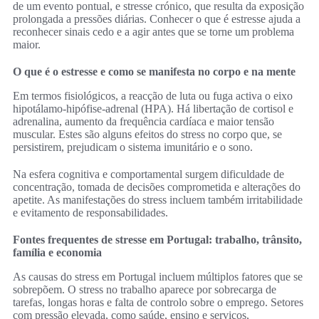
de um evento pontual, e stresse crónico, que resulta da exposição
prolongada a pressões diárias. Conhecer o que é estresse ajuda a
reconhecer sinais cedo e a agir antes que se torne um problema
maior.
O que é o estresse e como se manifesta no corpo e na mente
Em termos fisiológicos, a reacção de luta ou fuga activa o eixo
hipotálamo‑hipófise‑adrenal (HPA). Há libertação de cortisol e
adrenalina, aumento da frequência cardíaca e maior tensão
muscular. Estes são alguns efeitos do stress no corpo que, se
persistirem, prejudicam o sistema imunitário e o sono.
Na esfera cognitiva e comportamental surgem dificuldade de
concentração, tomada de decisões comprometida e alterações do
apetite. As manifestações do stress incluem também irritabilidade
e evitamento de responsabilidades.
Fontes frequentes de stresse em Portugal: trabalho, trânsito,
família e economia
As causas do stress em Portugal incluem múltiplos fatores que se
sobrepõem. O stress no trabalho aparece por sobrecarga de
tarefas, longas horas e falta de controlo sobre o emprego. Setores
com pressão elevada, como saúde, ensino e serviços,