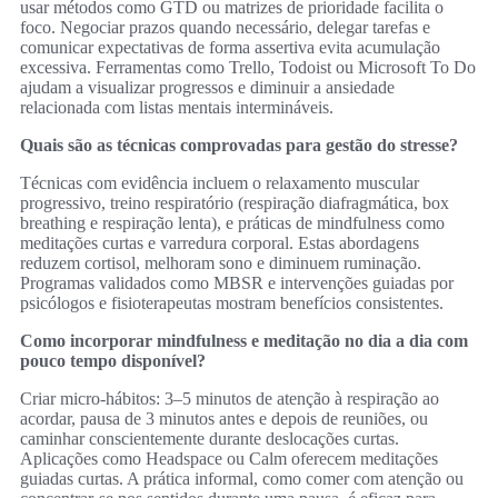
usar métodos como GTD ou matrizes de prioridade facilita o
foco. Negociar prazos quando necessário, delegar tarefas e
comunicar expectativas de forma assertiva evita acumulação
excessiva. Ferramentas como Trello, Todoist ou Microsoft To Do
ajudam a visualizar progressos e diminuir a ansiedade
relacionada com listas mentais intermináveis.
Quais são as técnicas comprovadas para gestão do stresse?
Técnicas com evidência incluem o relaxamento muscular
progressivo, treino respiratório (respiração diafragmática, box
breathing e respiração lenta), e práticas de mindfulness como
meditações curtas e varredura corporal. Estas abordagens
reduzem cortisol, melhoram sono e diminuem ruminação.
Programas validados como MBSR e intervenções guiadas por
psicólogos e fisioterapeutas mostram benefícios consistentes.
Como incorporar mindfulness e meditação no dia a dia com
pouco tempo disponível?
Criar micro‑hábitos: 3–5 minutos de atenção à respiração ao
acordar, pausa de 3 minutos antes e depois de reuniões, ou
caminhar conscientemente durante deslocações curtas.
Aplicações como Headspace ou Calm oferecem meditações
guiadas curtas. A prática informal, como comer com atenção ou