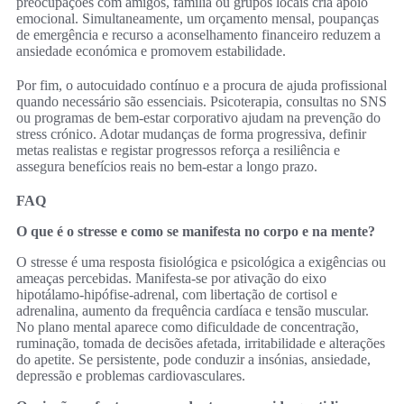
preocupações com amigos, família ou grupos locais cria apoio
emocional. Simultaneamente, um orçamento mensal, poupanças
de emergência e recurso a aconselhamento financeiro reduzem a
ansiedade económica e promovem estabilidade.
Por fim, o autocuidado contínuo e a procura de ajuda profissional
quando necessário são essenciais. Psicoterapia, consultas no SNS
ou programas de bem‑estar corporativo ajudam na prevenção do
stress crónico. Adotar mudanças de forma progressiva, definir
metas realistas e registar progressos reforça a resiliência e
assegura benefícios reais no bem‑estar a longo prazo.
FAQ
O que é o stresse e como se manifesta no corpo e na mente?
O stresse é uma resposta fisiológica e psicológica a exigências ou
ameaças percebidas. Manifesta‑se por ativação do eixo
hipotálamo‑hipófise‑adrenal, com libertação de cortisol e
adrenalina, aumento da frequência cardíaca e tensão muscular.
No plano mental aparece como dificuldade de concentração,
ruminação, tomada de decisões afetada, irritabilidade e alterações
do apetite. Se persistente, pode conduzir a insónias, ansiedade,
depressão e problemas cardiovasculares.