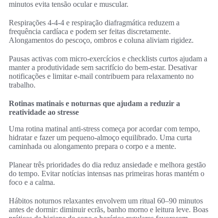
minutos evita tensão ocular e muscular.
Respirações 4-4-4 e respiração diafragmática reduzem a
frequência cardíaca e podem ser feitas discretamente.
Alongamentos do pescoço, ombros e coluna aliviam rigidez.
Pausas activas com micro‑exercícios e checklists curtos ajudam a
manter a produtividade sem sacrifício do bem‑estar. Desativar
notificações e limitar e‑mail contribuem para relaxamento no
trabalho.
Rotinas matinais e noturnas que ajudam a reduzir a
reatividade ao stresse
Uma rotina matinal anti‑stress começa por acordar com tempo,
hidratar e fazer um pequeno-almoço equilibrado. Uma curta
caminhada ou alongamento prepara o corpo e a mente.
Planear três prioridades do dia reduz ansiedade e melhora gestão
do tempo. Evitar notícias intensas nas primeiras horas mantém o
foco e a calma.
Hábitos noturnos relaxantes envolvem um ritual 60–90 minutos
antes de dormir: diminuir ecrãs, banho morno e leitura leve. Boas