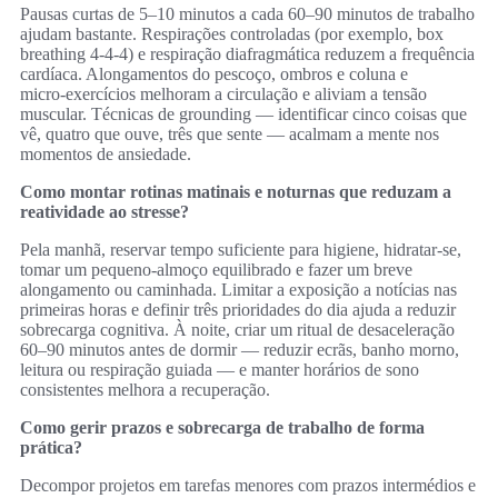
Pausas curtas de 5–10 minutos a cada 60–90 minutos de trabalho
ajudam bastante. Respirações controladas (por exemplo, box
breathing 4‑4‑4) e respiração diafragmática reduzem a frequência
cardíaca. Alongamentos do pescoço, ombros e coluna e
micro‑exercícios melhoram a circulação e aliviam a tensão
muscular. Técnicas de grounding — identificar cinco coisas que
vê, quatro que ouve, três que sente — acalmam a mente nos
momentos de ansiedade.
Como montar rotinas matinais e noturnas que reduzam a
reatividade ao stresse?
Pela manhã, reservar tempo suficiente para higiene, hidratar‑se,
tomar um pequeno‑almoço equilibrado e fazer um breve
alongamento ou caminhada. Limitar a exposição a notícias nas
primeiras horas e definir três prioridades do dia ajuda a reduzir
sobrecarga cognitiva. À noite, criar um ritual de desaceleração
60–90 minutos antes de dormir — reduzir ecrãs, banho morno,
leitura ou respiração guiada — e manter horários de sono
consistentes melhora a recuperação.
Como gerir prazos e sobrecarga de trabalho de forma
prática?
Decompor projetos em tarefas menores com prazos intermédios e