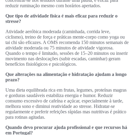
concentrar‑se nos sentidos durante uma pausa, é eficaz para
reduzir ruminação mesmo com horários apertados.
Que tipo de atividade física é mais eficaz para reduzir o
stresse?
Atividade aeróbica moderada (caminhada, corrida leve,
ciclismo), treino de força e práticas mente‑corpo como yoga ou
tai chi são eficazes. A OMS recomenda 150 minutos semanais de
atividade moderada ou 75 minutos de atividade vigorosa.
Quando o tempo é limitado, sessões de 15–20 minutos ou inserir
movimento nas deslocações (subir escadas, caminhar) geram
benefícios fisiológicos e psicológicos.
Que alterações na alimentação e hidratação ajudam a longo
prazo?
Uma dieta equilibrada rica em frutas, legumes, proteínas magras
e gorduras saudáveis estabiliza energia e humor. Reduzir
consumo excessivo de cafeína e açúcar, especialmente à tarde,
melhora sono e diminui reatividade ao stresse. Hidratar‑se
regularmente e preferir refeições rápidas mas nutritivas é prático
para rotinas agitadas.
Quando devo procurar ajuda profissional e que recursos há
em Portugal?