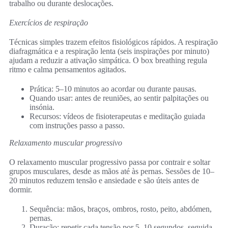
trabalho ou durante deslocações.
Exercícios de respiração
Técnicas simples trazem efeitos fisiológicos rápidos. A respiração
diafragmática e a respiração lenta (seis inspirações por minuto)
ajudam a reduzir a ativação simpática. O box breathing regula
ritmo e calma pensamentos agitados.
Prática: 5–10 minutos ao acordar ou durante pausas.
Quando usar: antes de reuniões, ao sentir palpitações ou
insónia.
Recursos: vídeos de fisioterapeutas e meditação guiada
com instruções passo a passo.
Relaxamento muscular progressivo
O relaxamento muscular progressivo passa por contrair e soltar
grupos musculares, desde as mãos até às pernas. Sessões de 10–
20 minutos reduzem tensão e ansiedade e são úteis antes de
dormir.
Sequência: mãos, braços, ombros, rosto, peito, abdómen,
pernas.
Duração: repetir cada tensão por 5–10 segundos, seguida