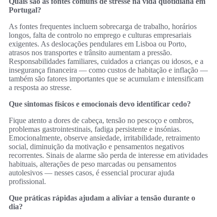
Quais são as fontes comuns de stresse na vida quotidiana em
Portugal?
As fontes frequentes incluem sobrecarga de trabalho, horários
longos, falta de controlo no emprego e culturas empresariais
exigentes. As deslocações pendulares em Lisboa ou Porto,
atrasos nos transportes e trânsito aumentam a pressão.
Responsabilidades familiares, cuidados a crianças ou idosos, e a
insegurança financeira — como custos de habitação e inflação —
também são fatores importantes que se acumulam e intensificam
a resposta ao stresse.
Que sintomas físicos e emocionais devo identificar cedo?
Fique atento a dores de cabeça, tensão no pescoço e ombros,
problemas gastrointestinais, fadiga persistente e insónias.
Emocionalmente, observe ansiedade, irritabilidade, retraimento
social, diminuição da motivação e pensamentos negativos
recorrentes. Sinais de alarme são perda de interesse em atividades
habituais, alterações de peso marcadas ou pensamentos
autolesivos — nesses casos, é essencial procurar ajuda
profissional.
Que práticas rápidas ajudam a aliviar a tensão durante o
dia?