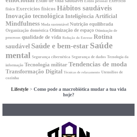
emocional
Estilo de vida saudável
Exercício
Estilo pessoal
Hábitos saudáveis
Exercícios físicos
físico
Inovação tecnológica
Inteligência Artificial
Mindfulness
Nutrição equilibrada
Moda sustentável
Otimização de espaço
Organização doméstica
Otimização de
Rotina
qualidade de vida
processos
Redução do Estresse
Saúde
Saúde e bem-estar
saudável
mental
Segurança cibernética
Segurança de dados
Tecnologia da
Tendencias de moda
Tecnologia militar
informação
Transformação Digital
Utensílios de
Técnicas de relaxamento
cozinha
Lifestyle
>
Como pode a macrobiótica mudar a tua vida
hoje?