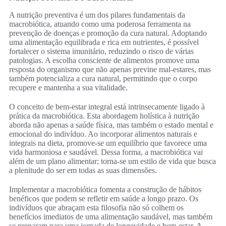
A nutrição preventiva é um dos pilares fundamentais da
macrobiótica, atuando como uma poderosa ferramenta na
prevenção de doenças e promoção da cura natural. Adoptando
uma alimentação equilibrada e rica em nutrientes, é possível
fortalecer o sistema imunitário, reduzindo o risco de várias
patologias. A escolha consciente de alimentos promove uma
resposta do organismo que não apenas previne mal-estares, mas
também potencializa a cura natural, permitindo que o corpo
recupere e mantenha a sua vitalidade.
O conceito de bem-estar integral está intrinsecamente ligado à
prática da macrobiótica. Esta abordagem holística à nutrição
aborda não apenas a saúde física, mas também o estado mental e
emocional do indivíduo. Ao incorporar alimentos naturais e
integrais na dieta, promove-se um equilíbrio que favorece uma
vida harmoniosa e saudável. Dessa forma, a macrobiótica vai
além de um plano alimentar; torna-se um estilo de vida que busca
a plenitude do ser em todas as suas dimensões.
Implementar a macrobiótica fomenta a construção de hábitos
benéficos que podem se refletir em saúde a longo prazo. Os
indivíduos que abraçam esta filosofia não só colhem os
benefícios imediatos de uma alimentação saudável, mas também
se preparam para uma jornada de longevidade e bem-estar. A