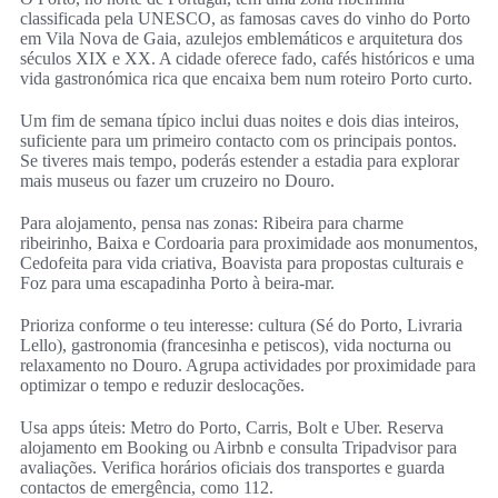
classificada pela UNESCO, as famosas caves do vinho do Porto
em Vila Nova de Gaia, azulejos emblemáticos e arquitetura dos
séculos XIX e XX. A cidade oferece fado, cafés históricos e uma
vida gastronómica rica que encaixa bem num roteiro Porto curto.
Um fim de semana típico inclui duas noites e dois dias inteiros,
suficiente para um primeiro contacto com os principais pontos.
Se tiveres mais tempo, poderás estender a estadia para explorar
mais museus ou fazer um cruzeiro no Douro.
Para alojamento, pensa nas zonas: Ribeira para charme
ribeirinho, Baixa e Cordoaria para proximidade aos monumentos,
Cedofeita para vida criativa, Boavista para propostas culturais e
Foz para uma escapadinha Porto à beira-mar.
Prioriza conforme o teu interesse: cultura (Sé do Porto, Livraria
Lello), gastronomia (francesinha e petiscos), vida nocturna ou
relaxamento no Douro. Agrupa actividades por proximidade para
optimizar o tempo e reduzir deslocações.
Usa apps úteis: Metro do Porto, Carris, Bolt e Uber. Reserva
alojamento em Booking ou Airbnb e consulta Tripadvisor para
avaliações. Verifica horários oficiais dos transportes e guarda
contactos de emergência, como 112.