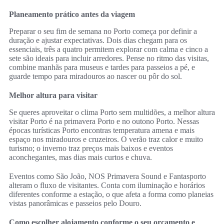
Planeamento prático antes da viagem
Preparar o seu fim de semana no Porto começa por definir a
duração e ajustar expectativas. Dois dias chegam para os
essenciais, três a quatro permitem explorar com calma e cinco a
sete são ideais para incluir arredores. Pense no ritmo das visitas,
combine manhãs para museus e tardes para passeios a pé, e
guarde tempo para miradouros ao nascer ou pôr do sol.
Melhor altura para visitar
Se queres aproveitar o clima Porto sem multidões, a melhor altura
visitar Porto é na primavera Porto e no outono Porto. Nessas
épocas turísticas Porto encontras temperatura amena e mais
espaço nos miradouros e cruzeiros. O verão traz calor e muito
turismo; o inverno traz preços mais baixos e eventos
aconchegantes, mas dias mais curtos e chuva.
Eventos como São João, NOS Primavera Sound e Fantasporto
alteram o fluxo de visitantes. Conta com iluminação e horários
diferentes conforme a estação, o que afeta a forma como planeias
vistas panorâmicas e passeios pelo Douro.
Como escolher alojamento conforme o seu orçamento e