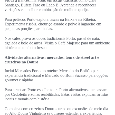
Prova a francesinha Porto em locais clássicos como Café
Santiago, Bufete Fase ou Lado B. Aprende a reconhecer
variações e a melhor combinação de molho e queijo.
Para petiscos Porto explora tascas na Baixa e na Ribeira.
Experimenta rissóis, chouriço assado e polvo à lagareiro em
pequenas porções partilhadas.
Nos cafés prova os doces tradicionais Porto: pastel de nata,
tigelada e bolo de arroz. Visita o Café Majestic para um ambiente
histórico e um bolo fresco.
Atividades alternativas: mercados, tours de street art e
cruzeiros no Douro
Inclui Mercados Porto no roteiro: Mercado do Bolhão para a
experiência tradicional e Mercado do Bom Sucesso para opções
gourmet e rápidas.
Para street art Porto escolhe tours Porto alternativos que passam
por Cedofeita e zonas reabilitadas. Estas visitas explicam artistas
locais e murais com história.
Completa com cruzeiros Douro curtos ou excursões de meio dia
ao Alto Douro Vinhateiro se quiseres estender a experiência.