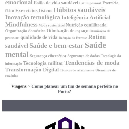
emocional
Estilo de vida saudável
Exercício
Estilo pessoal
Hábitos saudáveis
Exercícios físicos
físico
Inovação tecnológica
Inteligência Artificial
Mindfulness
Nutrição equilibrada
Moda sustentável
Otimização de espaço
Organização doméstica
Otimização de
Rotina
qualidade de vida
processos
Redução do Estresse
Saúde
Saúde e bem-estar
saudável
mental
Segurança cibernética
Segurança de dados
Tecnologia da
Tendencias de moda
Tecnologia militar
informação
Transformação Digital
Utensílios de
Técnicas de relaxamento
cozinha
Viagens
>
Como planear um fim de semana perfeito no
Porto?