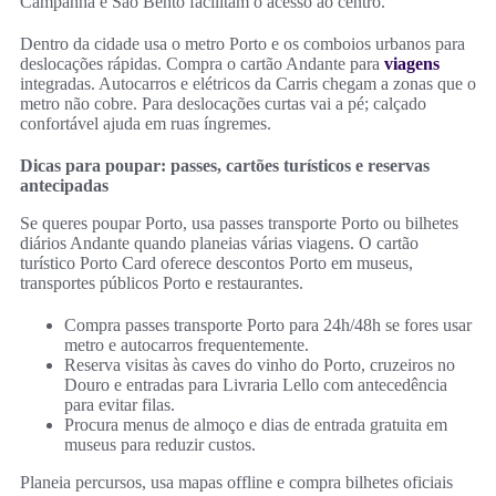
Campanhã e São Bento facilitam o acesso ao centro.
Dentro da cidade usa o metro Porto e os comboios urbanos para
deslocações rápidas. Compra o cartão Andante para
viagens
integradas. Autocarros e elétricos da Carris chegam a zonas que o
metro não cobre. Para deslocações curtas vai a pé; calçado
confortável ajuda em ruas íngremes.
Dicas para poupar: passes, cartões turísticos e reservas
antecipadas
Se queres poupar Porto, usa passes transporte Porto ou bilhetes
diários Andante quando planeias várias viagens. O cartão
turístico Porto Card oferece descontos Porto em museus,
transportes públicos Porto e restaurantes.
Compra passes transporte Porto para 24h/48h se fores usar
metro e autocarros frequentemente.
Reserva visitas às caves do vinho do Porto, cruzeiros no
Douro e entradas para Livraria Lello com antecedência
para evitar filas.
Procura menus de almoço e dias de entrada gratuita em
museus para reduzir custos.
Planeia percursos, usa mapas offline e compra bilhetes oficiais