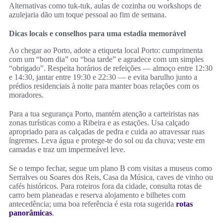
Alternativas como tuk-tuk, aulas de cozinha ou workshops de
azulejaria dão um toque pessoal ao fim de semana.
Dicas locais e conselhos para uma estadia memorável
Ao chegar ao Porto, adote a etiqueta local Porto: cumprimenta
com um “bom dia” ou “boa tarde” e agradece com um simples
“obrigado”. Respeita horários de refeições — almoço entre 12:30
e 14:30, jantar entre 19:30 e 22:30 — e evita barulho junto a
prédios residenciais à noite para manter boas relações com os
moradores.
Para a tua segurança Porto, mantém atenção a carteiristas nas
zonas turísticas como a Ribeira e as estações. Usa calçado
apropriado para as calçadas de pedra e cuida ao atravessar ruas
íngremes. Leva água e protege-te do sol ou da chuva; veste em
camadas e traz um impermeável leve.
Se o tempo fechar, segue um plano B com visitas a museus como
Serralves ou Soares dos Reis, Casa da Música, caves de vinho ou
cafés históricos. Para roteiros fora da cidade, consulta rotas de
carro bem planeadas e reserva alojamento e bilhetes com
antecedência; uma boa referência é esta rota sugerida
rotas
panorâmicas
.