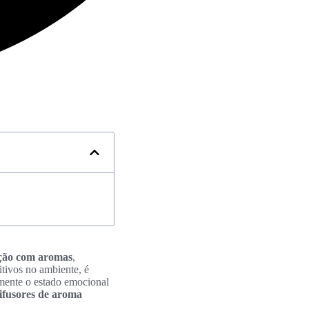
ção com aromas
,
itivos no ambiente, é
amente o estado emocional
ifusores de aroma