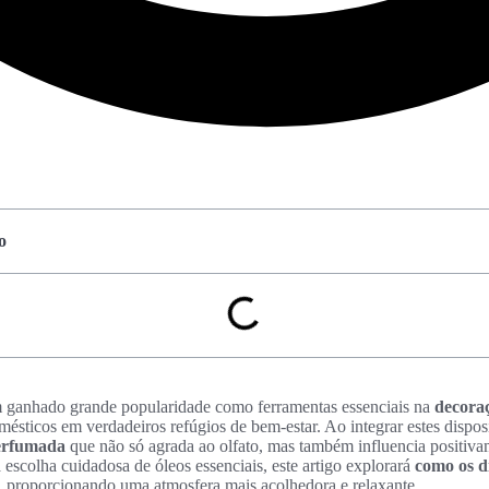
o
m ganhado grande popularidade como ferramentas essenciais na
decora
ésticos em verdadeiros refúgios de bem-estar. Ao integrar estes dispos
rfumada
que não só agrada ao olfato, mas também influencia positiv
escolha cuidadosa de óleos essenciais, este artigo explorará
como os d
, proporcionando uma atmosfera mais acolhedora e relaxante.