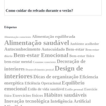
Como cuidar do relvado durante o verão?
Etiquetas
Alimentação equilibrada
Alimentação consciente
Alimentação saudável
Ambiente acolhedor
Autoconhecimento
Autocuidado
Bem-estar
Bem-estar
Bem-estar Emocional
Bem-estar físico
diário
Decoração de
bem-estar mental
Consumo consciente
Design de
interiores
Desenvolvimento pessoal
interiores
Dicas de organização
Eficiencia
Equilibrio
energética
Eficiência Operacional
emocional
Estilo de vida saudável
Exercício
Estilo pessoal
Hábitos saudáveis
Exercícios físicos
físico
Inovação tecnológica
Inteligência Artificial