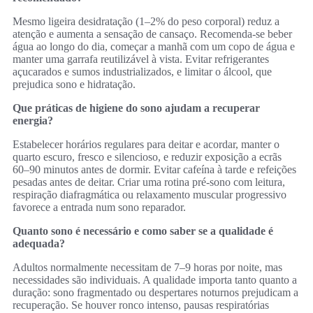
Mesmo ligeira desidratação (1–2% do peso corporal) reduz a
atenção e aumenta a sensação de cansaço. Recomenda‑se beber
água ao longo do dia, começar a manhã com um copo de água e
manter uma garrafa reutilizável à vista. Evitar refrigerantes
açucarados e sumos industrializados, e limitar o álcool, que
prejudica sono e hidratação.
Que práticas de higiene do sono ajudam a recuperar
energia?
Estabelecer horários regulares para deitar e acordar, manter o
quarto escuro, fresco e silencioso, e reduzir exposição a ecrãs
60–90 minutos antes de dormir. Evitar cafeína à tarde e refeições
pesadas antes de deitar. Criar uma rotina pré‑sono com leitura,
respiração diafragmática ou relaxamento muscular progressivo
favorece a entrada num sono reparador.
Quanto sono é necessário e como saber se a qualidade é
adequada?
Adultos normalmente necessitam de 7–9 horas por noite, mas
necessidades são individuais. A qualidade importa tanto quanto a
duração: sono fragmentado ou despertares noturnos prejudicam a
recuperação. Se houver ronco intenso, pausas respiratórias