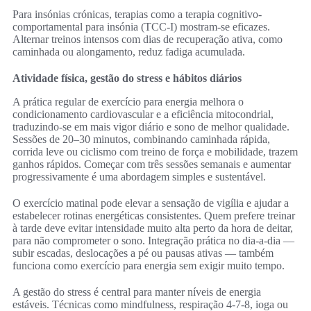
Para insónias crónicas, terapias como a terapia cognitivo-
comportamental para insónia (TCC-I) mostram-se eficazes.
Alternar treinos intensos com dias de recuperação ativa, como
caminhada ou alongamento, reduz fadiga acumulada.
Atividade física, gestão do stress e hábitos diários
A prática regular de exercício para energia melhora o
condicionamento cardiovascular e a eficiência mitocondrial,
traduzindo-se em mais vigor diário e sono de melhor qualidade.
Sessões de 20–30 minutos, combinando caminhada rápida,
corrida leve ou ciclismo com treino de força e mobilidade, trazem
ganhos rápidos. Começar com três sessões semanais e aumentar
progressivamente é uma abordagem simples e sustentável.
O exercício matinal pode elevar a sensação de vigília e ajudar a
estabelecer rotinas energéticas consistentes. Quem prefere treinar
à tarde deve evitar intensidade muito alta perto da hora de deitar,
para não comprometer o sono. Integração prática no dia-a-dia —
subir escadas, deslocações a pé ou pausas ativas — também
funciona como exercício para energia sem exigir muito tempo.
A gestão do stress é central para manter níveis de energia
estáveis. Técnicas como mindfulness, respiração 4-7-8, ioga ou