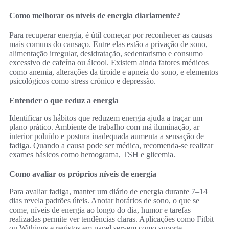
Como melhorar os níveis de energia diariamente?
Para recuperar energia, é útil começar por reconhecer as causas
mais comuns do cansaço. Entre elas estão a privação de sono,
alimentação irregular, desidratação, sedentarismo e consumo
excessivo de cafeína ou álcool. Existem ainda fatores médicos
como anemia, alterações da tiroide e apneia do sono, e elementos
psicológicos como stress crónico e depressão.
Entender o que reduz a energia
Identificar os hábitos que reduzem energia ajuda a traçar um
plano prático. Ambiente de trabalho com má iluminação, ar
interior poluído e postura inadequada aumenta a sensação de
fadiga. Quando a causa pode ser médica, recomenda-se realizar
exames básicos como hemograma, TSH e glicemia.
Como avaliar os próprios níveis de energia
Para avaliar fadiga, manter um diário de energia durante 7–14
dias revela padrões úteis. Anotar horários de sono, o que se
come, níveis de energia ao longo do dia, humor e tarefas
realizadas permite ver tendências claras. Aplicações como Fitbit
ou Withings e registos em papel servem como suporte.