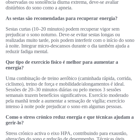
observadas ou sonolência diurna extrema, deve‑se avaliar
distúrbios do sono como a apneia.
As sestas são recomendadas para recuperar energia?
Sestas curtas (10–20 minutos) podem recuperar vigor sem
prejudicar o sono noturno. Deve‑se evitar sestas longas ou
realizadas muito tarde, pois podem interferir com o início do sono
à noite. Integrar micro‑descansos durante o dia também ajuda a
reduzir fadiga mental.
Que tipo de exercício físico é melhor para aumentar a
energia?
Uma combinação de treino aeróbico (caminhada rápida, corrida,
ciclismo), treino de força e mobilidade/alongamentos é ideal.
Sessões de 20–30 minutos diárias ou pelo menos 3 sessões
semanais trazem benefícios significativos. Exercício moderado
pela manhã tende a aumentar a sensação de vigília; exercício
intenso à noite pode prejudicar o sono em algumas pessoas.
Como o stress crónico reduz energia e que técnicas ajudam a
gerir‑lo?
Stress crónico activa o eixo HPA, contribuindo para exaustão,
alterações do sono e redução de desempenho. Técnicas úteis