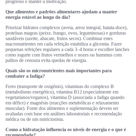
progresso e manter a motivação.
Que alimentos e padrões alimentares ajudam a manter
energia estável ao longo do dia?
Priorizar hidratos complexos (aveia, arroz integral, batata-doce),
proteínas magras (peixe, frango, ovos, leguminosas) e gorduras
saudáveis (azeite, abacate, frutos secos). Combinar estes
macronutrientes em cada refeição estabiliza a glicemia. Fazer
pequenas refeições regulares a cada 3–4 horas e escolher lanches
como iogurte com frutos vermelhos e nozes ou hummus com
palitos de cenoura evita quedas de energia.
Quais são os micronutrientes mais importantes para
combater a fadiga?
Ferro (transporte de oxigénio), vitaminas do complexo B
(metabolismo energético), vitamina B12 (especialmente em
vegetarianos/veganos), vitamina D (associada a fadiga quando
em défice) e magnésio (reacções metabólicas e relaxamento
muscular). Fonte dos alimentos e suplementação devem ser
avaliadas com base em análises laboratoriais e recomendação
médica ou de um nutricionista.
Como a hidratação influencia os níveis de energia e o que é
recomendado?