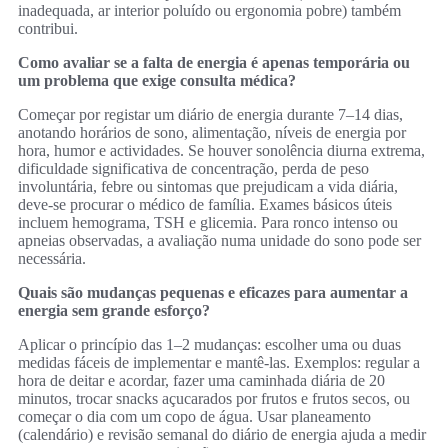
inadequada, ar interior poluído ou ergonomia pobre) também
contribui.
Como avaliar se a falta de energia é apenas temporária ou
um problema que exige consulta médica?
Começar por registar um diário de energia durante 7–14 dias,
anotando horários de sono, alimentação, níveis de energia por
hora, humor e actividades. Se houver sonolência diurna extrema,
dificuldade significativa de concentração, perda de peso
involuntária, febre ou sintomas que prejudicam a vida diária,
deve-se procurar o médico de família. Exames básicos úteis
incluem hemograma, TSH e glicemia. Para ronco intenso ou
apneias observadas, a avaliação numa unidade do sono pode ser
necessária.
Quais são mudanças pequenas e eficazes para aumentar a
energia sem grande esforço?
Aplicar o princípio das 1–2 mudanças: escolher uma ou duas
medidas fáceis de implementar e mantê‑las. Exemplos: regular a
hora de deitar e acordar, fazer uma caminhada diária de 20
minutos, trocar snacks açucarados por frutos e frutos secos, ou
começar o dia com um copo de água. Usar planeamento
(calendário) e revisão semanal do diário de energia ajuda a medir