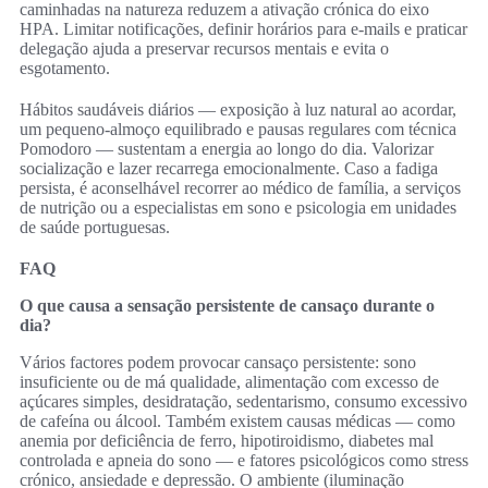
caminhadas na natureza reduzem a ativação crónica do eixo
HPA. Limitar notificações, definir horários para e-mails e praticar
delegação ajuda a preservar recursos mentais e evita o
esgotamento.
Hábitos saudáveis diários — exposição à luz natural ao acordar,
um pequeno-almoço equilibrado e pausas regulares com técnica
Pomodoro — sustentam a energia ao longo do dia. Valorizar
socialização e lazer recarrega emocionalmente. Caso a fadiga
persista, é aconselhável recorrer ao médico de família, a serviços
de nutrição ou a especialistas em sono e psicologia em unidades
de saúde portuguesas.
FAQ
O que causa a sensação persistente de cansaço durante o
dia?
Vários factores podem provocar cansaço persistente: sono
insuficiente ou de má qualidade, alimentação com excesso de
açúcares simples, desidratação, sedentarismo, consumo excessivo
de cafeína ou álcool. Também existem causas médicas — como
anemia por deficiência de ferro, hipotiroidismo, diabetes mal
controlada e apneia do sono — e fatores psicológicos como stress
crónico, ansiedade e depressão. O ambiente (iluminação