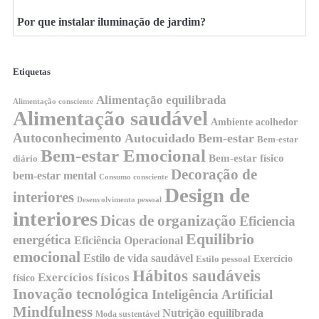
Por que instalar iluminação de jardim?
Etiquetas
Alimentação equilibrada
Alimentação consciente
Alimentação saudável
Ambiente acolhedor
Autoconhecimento
Autocuidado
Bem-estar
Bem-estar
Bem-estar Emocional
Bem-estar físico
diário
Decoração de
bem-estar mental
Consumo consciente
Design de
interiores
Desenvolvimento pessoal
interiores
Dicas de organização
Eficiencia
Equilibrio
energética
Eficiência Operacional
emocional
Estilo de vida saudável
Exercício
Estilo pessoal
Hábitos saudáveis
Exercícios físicos
físico
Inovação tecnológica
Inteligência Artificial
Mindfulness
Nutrição equilibrada
Moda sustentável