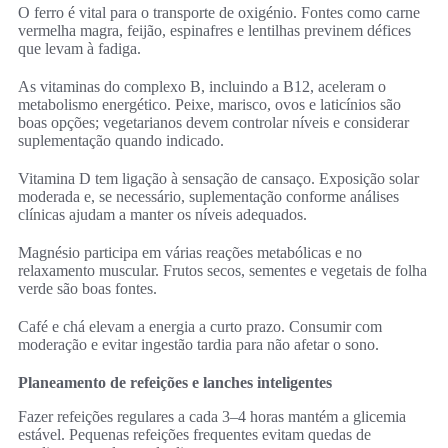
O ferro é vital para o transporte de oxigénio. Fontes como carne
vermelha magra, feijão, espinafres e lentilhas previnem défices
que levam à fadiga.
As vitaminas do complexo B, incluindo a B12, aceleram o
metabolismo energético. Peixe, marisco, ovos e laticínios são
boas opções; vegetarianos devem controlar níveis e considerar
suplementação quando indicado.
Vitamina D tem ligação à sensação de cansaço. Exposição solar
moderada e, se necessário, suplementação conforme análises
clínicas ajudam a manter os níveis adequados.
Magnésio participa em várias reações metabólicas e no
relaxamento muscular. Frutos secos, sementes e vegetais de folha
verde são boas fontes.
Café e chá elevam a energia a curto prazo. Consumir com
moderação e evitar ingestão tardia para não afetar o sono.
Planeamento de refeições e lanches inteligentes
Fazer refeições regulares a cada 3–4 horas mantém a glicemia
estável. Pequenas refeições frequentes evitam quedas de