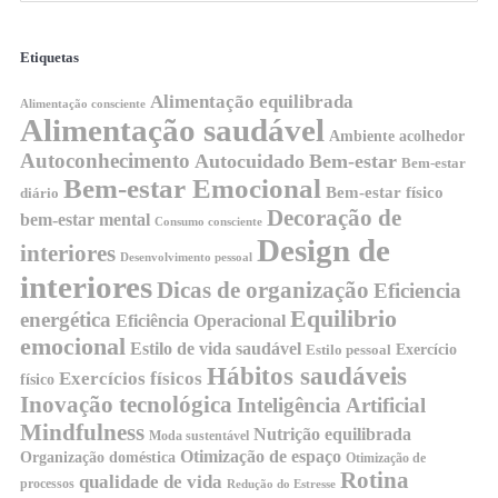
Etiquetas
Alimentação equilibrada
Alimentação consciente
Alimentação saudável
Ambiente acolhedor
Autoconhecimento
Autocuidado
Bem-estar
Bem-estar
Bem-estar Emocional
Bem-estar físico
diário
Decoração de
bem-estar mental
Consumo consciente
Design de
interiores
Desenvolvimento pessoal
interiores
Dicas de organização
Eficiencia
Equilibrio
energética
Eficiência Operacional
emocional
Estilo de vida saudável
Exercício
Estilo pessoal
Hábitos saudáveis
Exercícios físicos
físico
Inovação tecnológica
Inteligência Artificial
Mindfulness
Nutrição equilibrada
Moda sustentável
Otimização de espaço
Organização doméstica
Otimização de
Rotina
qualidade de vida
processos
Redução do Estresse