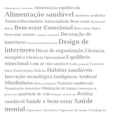
Alimentação equilibrada
Alimentação consciente
Alimentação saudável
Ambiente acolhedor
Autoconhecimento
Autocuidado
Bem-estar
Bem-estar
Bem-estar Emocional
Bem-estar físico
diário
Decoração de
bem-estar mental
Consumo consciente
Design de
interiores
Desenvolvimento pessoal
interiores
Dicas de organização
Eficiencia
Equilibrio
energética
Eficiência Operacional
emocional
Estilo de vida saudável
Exercício
Estilo pessoal
Hábitos saudáveis
Exercícios físicos
físico
Inovação tecnológica
Inteligência Artificial
Mindfulness
Nutrição equilibrada
Moda sustentável
Otimização de espaço
Organização doméstica
Otimização de
Rotina
qualidade de vida
processos
Redução do Estresse
Saúde
Saúde e bem-estar
saudável
mental
Segurança cibernética
Segurança de dados
Tecnologia da