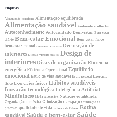
Etiquetas
Alimentação equilibrada
Alimentação consciente
Alimentação saudável
Ambiente acolhedor
Autoconhecimento
Autocuidado
Bem-estar
Bem-estar
Bem-estar Emocional
Bem-estar físico
diário
Decoração de
bem-estar mental
Consumo consciente
Design de
interiores
Desenvolvimento pessoal
interiores
Dicas de organização
Eficiencia
Equilibrio
energética
Eficiência Operacional
emocional
Estilo de vida saudável
Exercício
Estilo pessoal
Hábitos saudáveis
Exercícios físicos
físico
Inovação tecnológica
Inteligência Artificial
Mindfulness
Nutrição equilibrada
Moda sustentável
Otimização de espaço
Organização doméstica
Otimização de
Rotina
qualidade de vida
processos
Redução do Estresse
Saúde
Saúde e bem-estar
saudável