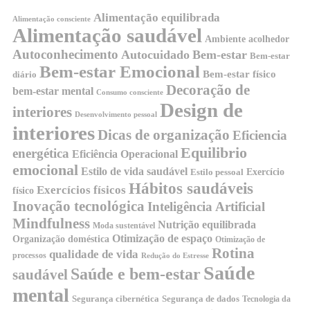
Alimentação equilibrada
Alimentação consciente
Alimentação saudável
Ambiente acolhedor
Autoconhecimento
Autocuidado
Bem-estar
Bem-estar
Bem-estar Emocional
Bem-estar físico
diário
Decoração de
bem-estar mental
Consumo consciente
Design de
interiores
Desenvolvimento pessoal
interiores
Dicas de organização
Eficiencia
Equilibrio
energética
Eficiência Operacional
emocional
Estilo de vida saudável
Exercício
Estilo pessoal
Hábitos saudáveis
Exercícios físicos
físico
Inovação tecnológica
Inteligência Artificial
Mindfulness
Nutrição equilibrada
Moda sustentável
Otimização de espaço
Organização doméstica
Otimização de
Rotina
qualidade de vida
processos
Redução do Estresse
Saúde
Saúde e bem-estar
saudável
mental
Segurança cibernética
Segurança de dados
Tecnologia da