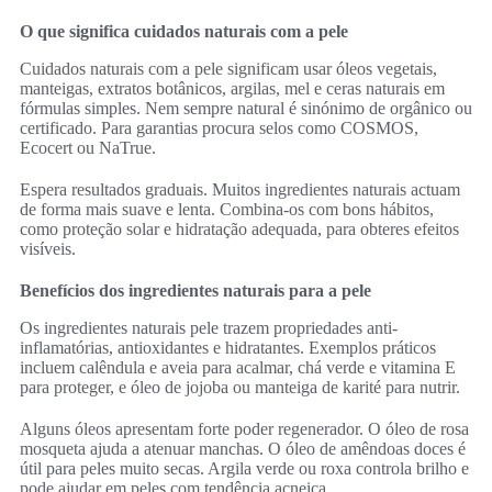
O que significa cuidados naturais com a pele
Cuidados naturais com a pele significam usar óleos vegetais,
manteigas, extratos botânicos, argilas, mel e ceras naturais em
fórmulas simples. Nem sempre natural é sinónimo de orgânico ou
certificado. Para garantias procura selos como COSMOS,
Ecocert ou NaTrue.
Espera resultados graduais. Muitos ingredientes naturais actuam
de forma mais suave e lenta. Combina-os com bons hábitos,
como proteção solar e hidratação adequada, para obteres efeitos
visíveis.
Benefícios dos ingredientes naturais para a pele
Os ingredientes naturais pele trazem propriedades anti-
inflamatórias, antioxidantes e hidratantes. Exemplos práticos
incluem calêndula e aveia para acalmar, chá verde e vitamina E
para proteger, e óleo de jojoba ou manteiga de karité para nutrir.
Alguns óleos apresentam forte poder regenerador. O óleo de rosa
mosqueta ajuda a atenuar manchas. O óleo de amêndoas doces é
útil para peles muito secas. Argila verde ou roxa controla brilho e
pode ajudar em peles com tendência acneica.