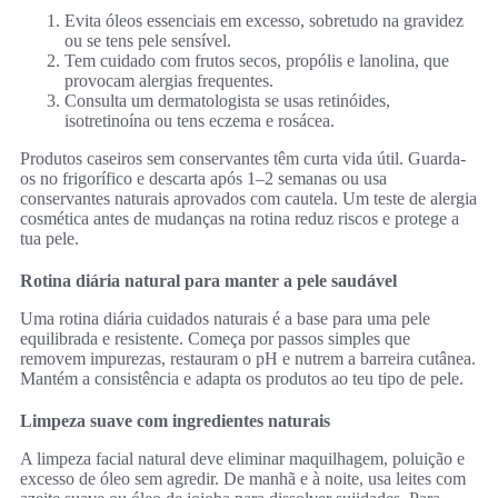
Evita óleos essenciais em excesso, sobretudo na gravidez
ou se tens pele sensível.
Tem cuidado com frutos secos, propólis e lanolina, que
provocam alergias frequentes.
Consulta um dermatologista se usas retinóides,
isotretinoína ou tens eczema e rosácea.
Produtos caseiros sem conservantes têm curta vida útil. Guarda-
os no frigorífico e descarta após 1–2 semanas ou usa
conservantes naturais aprovados com cautela. Um teste de alergia
cosmética antes de mudanças na rotina reduz riscos e protege a
tua pele.
Rotina diária natural para manter a pele saudável
Uma rotina diária cuidados naturais é a base para uma pele
equilibrada e resistente. Começa por passos simples que
removem impurezas, restauram o pH e nutrem a barreira cutânea.
Mantém a consistência e adapta os produtos ao teu tipo de pele.
Limpeza suave com ingredientes naturais
A limpeza facial natural deve eliminar maquilhagem, poluição e
excesso de óleo sem agredir. De manhã e à noite, usa leites com