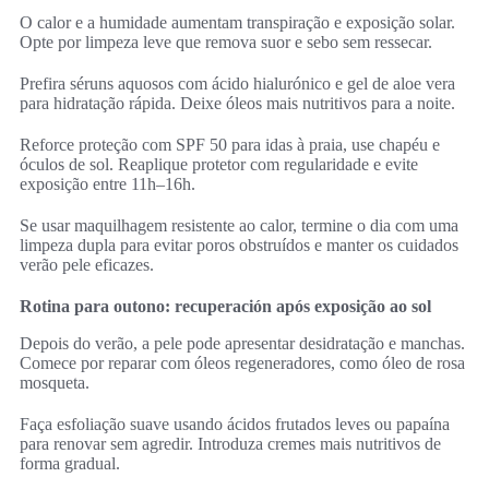
O calor e a humidade aumentam transpiração e exposição solar.
Opte por limpeza leve que remova suor e sebo sem ressecar.
Prefira séruns aquosos com ácido hialurónico e gel de aloe vera
para hidratação rápida. Deixe óleos mais nutritivos para a noite.
Reforce proteção com SPF 50 para idas à praia, use chapéu e
óculos de sol. Reaplique protetor com regularidade e evite
exposição entre 11h–16h.
Se usar maquilhagem resistente ao calor, termine o dia com uma
limpeza dupla para evitar poros obstruídos e manter os cuidados
verão pele eficazes.
Rotina para outono: recuperación após exposição ao sol
Depois do verão, a pele pode apresentar desidratação e manchas.
Comece por reparar com óleos regeneradores, como óleo de rosa
mosqueta.
Faça esfoliação suave usando ácidos frutados leves ou papaína
para renovar sem agredir. Introduza cremes mais nutritivos de
forma gradual.