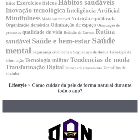
Hábitos saudáveis
Exercícios físicos
físico
Inovação tecnológica
Inteligência Artificial
Mindfulness
Nutrição equilibrada
Moda sustentável
Otimização de espaço
Organização doméstica
Otimização de
Rotina
qualidade de vida
processos
Redução do Estresse
Saúde
Saúde e bem-estar
saudável
mental
Segurança cibernética
Segurança de dados
Tecnologia da
Tendencias de moda
Tecnologia militar
informação
Transformação Digital
Utensílios de
Técnicas de relaxamento
cozinha
Lifestyle
>
Como cuidar da pele de forma natural durante
todo o ano?