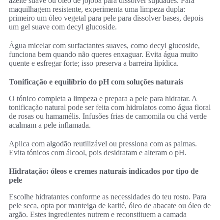
azeite suave ou óleo de jojoba para dissolver sujidades. Para
maquilhagem resistente, experimenta uma limpeza dupla:
primeiro um óleo vegetal para pele para dissolver bases, depois
um gel suave com decyl glucoside.
Água micelar com surfactantes suaves, como decyl glucoside,
funciona bem quando não queres enxaguar. Evita água muito
quente e esfregar forte; isso preserva a barreira lipídica.
Tonificação e equilíbrio do pH com soluções naturais
O tónico completa a limpeza e prepara a pele para hidratar. A
tonificação natural pode ser feita com hidrolatos como água floral
de rosas ou hamamélis. Infusões frias de camomila ou chá verde
acalmam a pele inflamada.
Aplica com algodão reutilizável ou pressiona com as palmas.
Evita tónicos com álcool, pois desidratam e alteram o pH.
Hidratação: óleos e cremes naturais indicados por tipo de
pele
Escolhe hidratantes conforme as necessidades do teu rosto. Para
pele seca, opta por manteiga de karité, óleo de abacate ou óleo de
argão. Estes ingredientes nutrem e reconstituem a camada