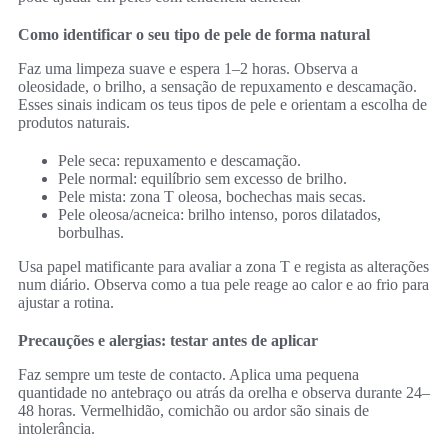
Como identificar o seu tipo de pele de forma natural
Faz uma limpeza suave e espera 1–2 horas. Observa a
oleosidade, o brilho, a sensação de repuxamento e descamação.
Esses sinais indicam os teus tipos de pele e orientam a escolha de
produtos naturais.
Pele seca: repuxamento e descamação.
Pele normal: equilíbrio sem excesso de brilho.
Pele mista: zona T oleosa, bochechas mais secas.
Pele oleosa/acneica: brilho intenso, poros dilatados,
borbulhas.
Usa papel matificante para avaliar a zona T e regista as alterações
num diário. Observa como a tua pele reage ao calor e ao frio para
ajustar a rotina.
Precauções e alergias: testar antes de aplicar
Faz sempre um teste de contacto. Aplica uma pequena
quantidade no antebraço ou atrás da orelha e observa durante 24–
48 horas. Vermelhidão, comichão ou ardor são sinais de
intolerância.