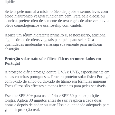
lipídica.
Se tens pele normal a mista, o óleo de jojoba e séruns leves com
ácido hialurónico vegetal funcionam bem. Para pele oleosa ou
acneica, prefere óleo de semente de uva e gels de aloe vera; evita
óleos comedogénicos e usa rosehip com cautela.
Aplica um sérum hidratante primeiro e, se necessário, adiciona
alguns drops de óleos vegetais para pele para selar. Usa
quantidades moderadas e massaja suavemente para melhorar
absorção.
Proteção solar natural e filtros físicos recomendados em
Portugal
A proteção diária protege contra UVA e UVB, especialmente em
zonas costeiras portuguesas. Procura protetor solar físico Portugal
com óxido de zinco ou dióxido de titânio em fórmulas minerais.
Estes filtros são eficazes e menos irritantes para peles sensíveis.
Escolhe SPF 30+ para uso diário e SPF 50 para exposições
longas. Aplica 30 minutos antes de sair, reaplica a cada duas
horas e depois de nadar ou suar. Usa a quantidade adequada para
garantir proteção real.