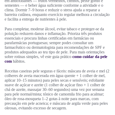
em antioxidantes — frutos vermelhos, citrinos, peixe gordo e
sementes — e beber água suficiente conforme a atividade e o
clima. Dormir 7–9 horas e reduzir o stress ajuda a reparar a
barreira cutânea, enquanto exercício regular melhora a circulação
e facilita a entrega de nutrientes à pele.
Para completar, moderar álcool, evitar tabaco e proteger-se da
poluição reduzem danos e inflamação. Prioriza três produtos
essenciais e procura linhas certificadas em farmácias ou
parafarmácias portuguesas; sempre podes consultar um
farmacêutico ou dermatologista para recomendações de SPF e
produtos adequados ao teu tipo de pele. Para mais orientações
sobre rotinas simples, vê este guia prático
como cuidar da pele
com
hábitos.
Receitas caseiras pele seguras e fáceis: máscara de aveia e mel (2
colheres de aveia macerada em água quente + 1 colher de mel,
aplicar 10–15 minutos) para peles secas e sensíveis; esfoliante
suave de açúcar e azeite (1 colher de açúcar fino + 1 colher de
chá de azeite, massajar 30–60 segundos) uma vez por semana
para pele normal/mista; tónico de camomila frio para acalmar;
óleo de rosa‑mosqueta 1–2 gotas à noite para marcas, com
precaução em pele acneica; e máscara de argila verde para peles
oleosas, evitando excesso de secagem.