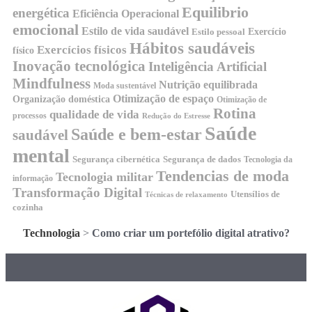
Equilibrio
energética
Eficiência Operacional
emocional
Estilo de vida saudável
Exercício
Estilo pessoal
Hábitos saudáveis
Exercícios físicos
físico
Inovação tecnológica
Inteligência Artificial
Mindfulness
Nutrição equilibrada
Moda sustentável
Otimização de espaço
Organização doméstica
Otimização de
Rotina
qualidade de vida
processos
Redução do Estresse
Saúde
Saúde e bem-estar
saudável
mental
Segurança cibernética
Segurança de dados
Tecnologia da
Tendencias de moda
Tecnologia militar
informação
Transformação Digital
Utensílios de
Técnicas de relaxamento
cozinha
Technologia
>
Como criar um portefólio digital atrativo?