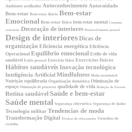
Autoconhecimento
Autocuidado
Ambiente acolhedor
Bem-estar
Bem-estar
Bem-estar diário
Emocional
bem-estar mental
Bem-estar físico
Consumo
Decoração de interiores
consciente
Desenvolvimento pessoal
Design de interiores
Dicas de
organização
Eficiencia energética
Eficiência
Equilibrio emocional
Operacional
Estilo de vida
Exercícios físicos
saudável
Exercício físico
Estilo pessoal
Hábitos saudáveis
Inovação tecnológica
Mindfulness
Inteligência Artificial
Moda sustentável
Nutrição equilibrada
Otimização de
Organização doméstica
qualidade de vida
espaço
Otimização de processos
Redução do Estresse
Saúde e bem-estar
Rotina saudável
Saúde mental
Segurança cibernética
Segurança de dados
Tendencias de moda
Tecnologia militar
Transformação Digital
Utensílios de
Técnicas de relaxamento
cozinha