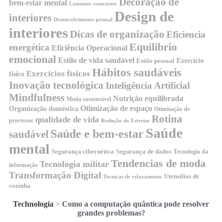
Decoração de
bem-estar mental
Consumo consciente
Design de
interiores
Desenvolvimento pessoal
interiores
Dicas de organização
Eficiencia
Equilibrio
energética
Eficiência Operacional
emocional
Estilo de vida saudável
Exercício
Estilo pessoal
Hábitos saudáveis
Exercícios físicos
físico
Inovação tecnológica
Inteligência Artificial
Mindfulness
Nutrição equilibrada
Moda sustentável
Otimização de espaço
Organização doméstica
Otimização de
Rotina
qualidade de vida
processos
Redução do Estresse
Saúde
Saúde e bem-estar
saudável
mental
Segurança cibernética
Segurança de dados
Tecnologia da
Tendencias de moda
Tecnologia militar
informação
Transformação Digital
Utensílios de
Técnicas de relaxamento
cozinha
Technologia
>
Como a computação quântica pode resolver
grandes problemas?